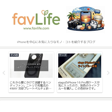
iPhoneを中心にお気に入りなモノ・コトを紹介するブログ
その他
ケース
ケ
度
これから夏にかけて活躍するハン
elagoのiPhone 16 Pro用ケースが
me
00
ディファン。ニトリで充電式の
気に入ったので、別色のライトブ
ス
で共
4WAY 冷却プレートペルチェ折り
ルーを購入。この色好みです。
ー
たたみファン購入レビュー。
す