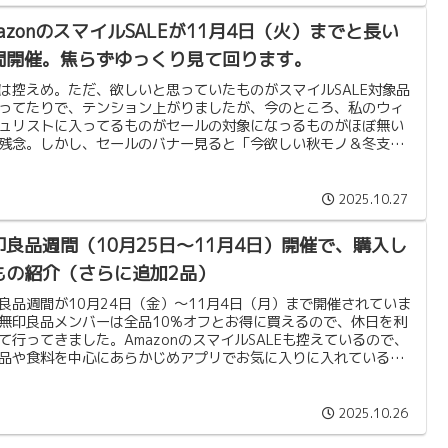
azonのスマイルSALEが11月4日（火）までと長い
間開催。焦らずゆっくり見て回ります。
は控えめ。ただ、欲しいと思っていたものがスマイルSALE対象品
ってたりで、テンション上がりましたが、今のところ、私のウィ
ュリストに入ってるものがセールの対象になっるものがほぼ無い
残念。しかし、セールのバナー見ると「今欲しい秋モノ＆冬支
と書かれているので11月4日までの長丁場。期待したいと思いま
私は生活必需品に期待してます。
2025.10.27
印良品週間（10月25日〜11月4日）開催で、購入し
もの紹介（さらに追加2品）
良品週間が10月24日（金）〜11月4日（月）まで開催されていま
無印良品メンバーは全品10%オフとお得に買えるので、休日を利
て行ってきました。AmazonのスマイルSALEも控えているので、
品や食料を中心にあらかじめアプリでお気に入りに入れているも
けで抑えるつもりでしたが、ちょっと余計に買った気がします。
2025.10.26