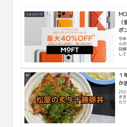
M
ショッピング
（
ポ
セ
今年
ルが
同様
して
用し
１
食
か
20
きま
らク