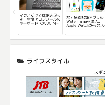
iPhoneのホーム画面に
OFT 会
アイコンカレンダーを追
開催！い
身だしなみにMacBoo
加すると便利
まってま
を持ち歩く？手のひら
イズのMacBookの手
を買ってみました。
ライフスタイル
スポ