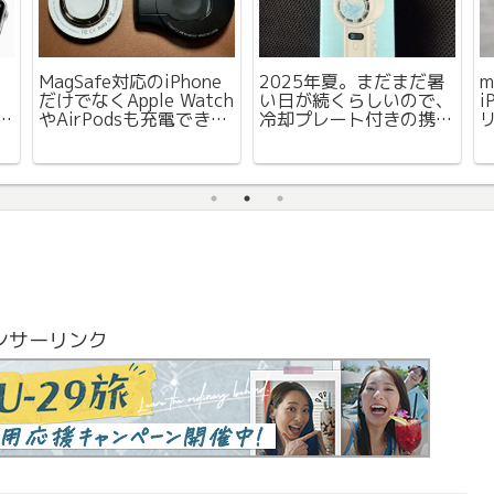
使い勝手が良かったの
再びお買い物。Amazon
で、enGMOLPHYの
クリスマスタイムセール
k
MagSafeベースプレー
にて、タイムセール関係
サ
トの色違いを購入
なく購入したもの紹介
鏡
ンサーリンク