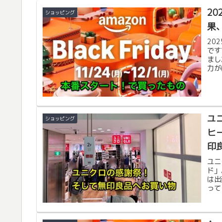
2
ショッピング
果
20
です
まし
力が
たも
ユ
ショッピング
ヒ
印
ユニ
ド」
は出
って