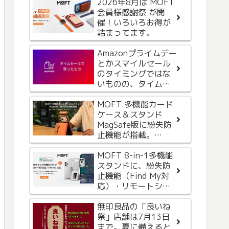
2026年8月は MOFT
身だしなみに
会員様感謝祭 が開
MacBookを持ち歩
催！いろいろお得が
く？手のひらサイズ
詰まってます。
のMacBookの手鏡を
買ってみました。
Amazonプライムデー
AppleからiCloud+の
とかスマイルセール
お支払い方法に問題
のタイミングではな
があるという内容の
いものの、タイムセ
メールが届いたが、
ールもなかな
なんか変。フィッシ
か・・・
MOFT 多機能カード
ング詐欺メールって
iPhone 15 Proから
ケース＆スタンド
これかな。気をつけ
Apple Watch への給
MagSafe版に紛失防
ましょう。
電を試してみた
止機能が搭載。
iPhoneの「探す」と
Androidの「Find
MOFT 8-in-1多機能
これから夏にかけて
Hub」機能に対応
スタンドに、紛失防
活躍するハンディフ
止機能（Find My対
ァン。ニトリで充電
応）・リモートシャ
式の4WAY 冷却プレ
ッターボタンが追加
ートペルチェ折りた
されて新登場
無印良品の「良いね
たみファン購入レビ
一時期在庫切れだっ
祭」店舗は7月13日
ュー。
たNimasoのレンズカ
まで。夏に備えると