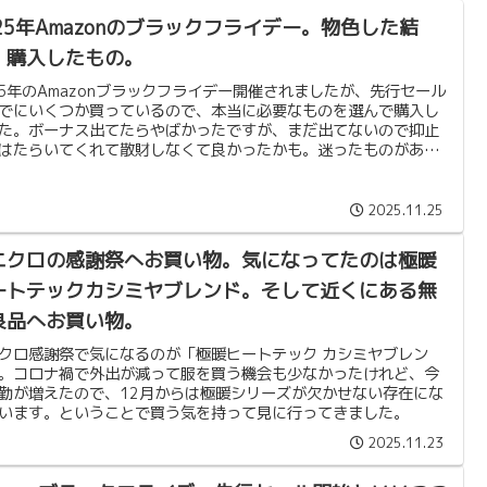
025年Amazonのブラックフライデー。物色した結
、購入したもの。
25年のAmazonブラックフライデー開催されましたが、先行セール
でにいくつか買っているので、本当に必要なものを選んで購入し
た。ボーナス出てたらやばかったですが、まだ出てないので抑止
はたらいてくれて散財しなくて良かったかも。迷ったものがあっ
ののほぼ必要品で落ち着きました。
2025.11.25
ニクロの感謝祭へお買い物。気になってたのは極暖
ートテックカシミヤブレンド。そして近くにある無
良品へお買い物。
クロ感謝祭で気になるのが「極暖ヒートテック カシミヤブレン
。コロナ禍で外出が減って服を買う機会も少なかったけれど、今
勤が増えたので、12月からは極暖シリーズが欠かせない存在にな
います。ということで買う気を持って見に行ってきました。
2025.11.23