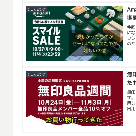
Am
ショッピング
期
今回
にな
ッシ
のが
度」
す。
無
ショッピング
た
無印
す。
用し
日用
のだ