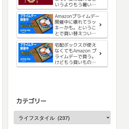
バーを2色をリピート
いうよりもう暑いの
買いしたのでレビュ
で、お気に入りを購
ー
入
Amazonプライムデー
Apple Watchのガイ
開催中に壊れてラッ
ド付きフィルムを購
キーかも。というこ
入。貼り付け失敗続
とで買い替えついで
きからの脱出＆楽な
に本も購入。
のが嬉しい（3枚セッ
宅配ボックスが使え
ト）
Apple Watch用バン
なくてもAmazon プ
ド Bandleticのスタ
ライムデーで買う。
ーライト色を購入レ
けどもう買いもの終
ビュー
了です。
カテゴリー