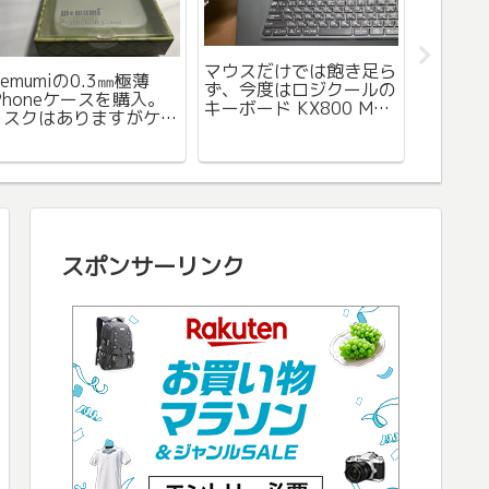
マウスだけでは飽き足ら
emumiの0.3㎜極薄
2025
ず、今度はロジクールの
iPhoneケースを購入。
い日が
キーボード KX800 MX
リスクはありますがケー
冷却プ
KEYS を購入。
スを付けてない感じは良
扇風機 
Mac/Winで共用できて
いです。
机の上がスッキリ。
スポンサーリンク