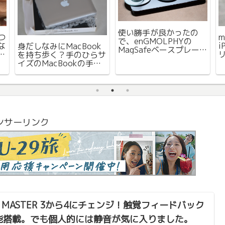
使い勝手が良かったの
につ
m
で、enGMOLPHYの
な
身だしなみにMacBook
MagSafeベースプレー
出
を持ち歩く？手のひらサ
トの色違いを購入
イズのMacBookの手鏡
を買ってみました。
ンサーリンク
X MASTER 3から4にチェンジ！触覚フィードバック
能搭載。でも個人的には静音が気に入りました。