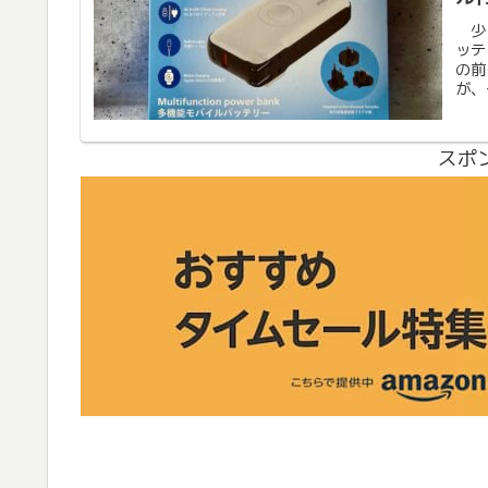
W
少し
ッテ
の前
が、
も嬉
スポ