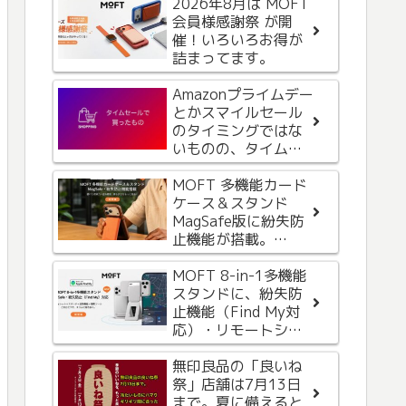
2026年8月は MOFT
AppleからiCloud+の
会員様感謝祭 が開
お支払い方法に問題
催！いろいろお得が
があるという内容の
詰まってます。
メールが届いたが、
なんか変。フィッシ
Amazonプライムデー
ング詐欺メールって
ダイソーで日用品を
とかスマイルセール
これかな。気をつけ
買いに行ったら甘栗
のタイミングではな
ましょう。
にハマり。再度、甘
いものの、タイムセ
栗買いに行くついで
ールもなかな
に購入したものを紹
か・・・
MOFT 多機能カード
介
再びお買い物。
ケース＆スタンド
Amazonクリスマスタ
MagSafe版に紛失防
イムセールにて、タ
止機能が搭載。
イムセール関係なく
iPhoneの「探す」と
購入したもの紹介
Androidの「Find
MOFT 8-in-1多機能
iPhone 15 Proから
Hub」機能に対応
スタンドに、紛失防
Apple Watch への給
止機能（Find My対
電を試してみた
応）・リモートシャ
ッターボタンが追加
USB−Cケーブル＋充
されて新登場
無印良品の「良いね
電器＋モバイルバッ
祭」店舗は7月13日
テリーのAnker
まで。夏に備えると