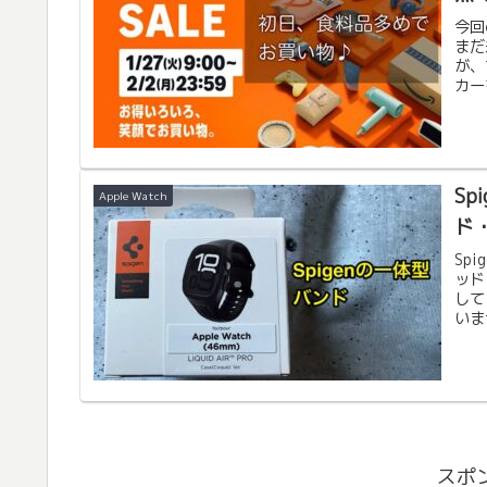
今回
まだ
が、
カー
たり
Sp
Apple Watch
ド
Sp
ッド
して
いま
スポ