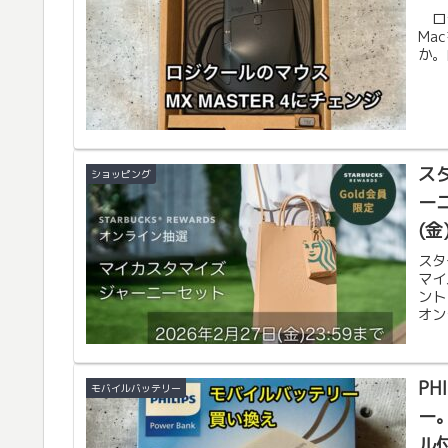
ロジ
Ma
か。
ス
ショッピング
ー
(金
スタ
マイ
ント
オン
PH
モバイルバッテリー
ー
ル付