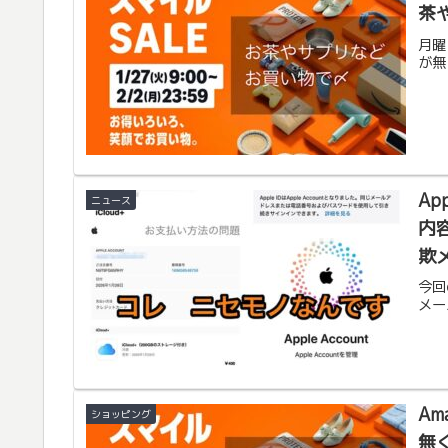
茶
月曜
が無
Ap
ニュース
内
欺
今回
メー
A
ショッピング
無