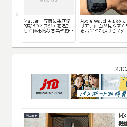
ud+のお
Matter : 写真に幾何学
Apple Watchを斜め
題がある
的な3Dオブジェを追加
けて、画面が見やすく
ールが届
して神秘的な写真や動画
るバンドが良すぎて外
変。フィ
が作成できるアプリ。眺
時に使い始めました。
ールって
めていて面白い。
つけまし
スポ
M
周辺機器
機