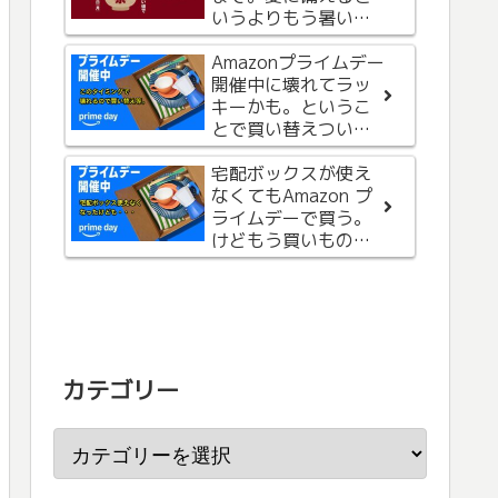
Power Bank 発売。1
いうよりもう暑いの
台でiPhone充電に必
で、お気に入りを購
要なモノが揃ってる
Apple Watchを斜め
入
Amazonプライムデー
ので買わない理由が
につけて、画面が見
開催中に壊れてラッ
無かったです。
やすくなるバンドが
キーかも。というこ
良すぎて外出時に使
とで買い替えついで
い始めました。
に本も購入。
身だしなみに
宅配ボックスが使え
MacBookを持ち歩
なくてもAmazon プ
く？手のひらサイズ
ライムデーで買う。
のMacBookの手鏡を
けどもう買いもの終
買ってみました。
了です。
カテゴリー