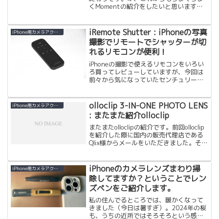
くMomentの紹介をしたいと思います。
今回はWide 18mm Lensです。iPhoneだ
とすでに広角があります。更に超広角も
ありますが、なぜ買ったかというと、...
iRemote Shutter : iPhoneの写真
iPhone用カメラアクセサリー
撮影でリモートでシャッターが切
れるリモコンが便利！
iPhoneの撮影で使えるリモコンをいろい
ろ買ってレビューしていますが、今回は
前々から気になっていたセンチュリーの
Bluetooth接続マルチメディアリモコン
iRemote Shutterを購入して試してみま
した。今回のものは単にシャッタ...
olloclip 3-IN-ONE PHOTO LENS
iPhone用カメラアクセサリー
: またまた紹介olloclip
またまたolloclipの紹介です。前回olloclip
を紹介した際に国内の販売代理店である
Qlix様からメールをいただきました。そし
てぜひプレゼント用にと協賛いただきま
した。 今回はパッケージに入った
olloclip（黒）です。このoll...
iPhoneのカメラレンズまわり掃
iPhone用カメラアクセサリー
除してますか？ということでレン
ズペンをご紹介します。
私の住んでるところでは、暖かくなって
きました（今日は暑すぎ）。2024年の桜
も、うちの近所ではそろそろという感じ