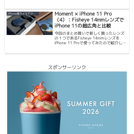
です。やっとソメイヨシノが2〜3輪ほど
見ることができました。ということで、
桜を撮るのにiPhone（スマホ）で撮る方
Moment × iPhone 11 Pro
iPhone用カメラアクセサリー
も多いのでは...
（4）：Fisheye 14mmレンズで
iPhone 11の超広角と比較
今回のまとめ買いで新しく買ったレンズ
の１つであるFisheye 14mmレンズを
iPhone 11 Proで使ってみたので紹介しま
す。Fisheye 14mmを買う動機は、
iPhoneの超広角だとメインの広角よりも
物足りなく感じるところ（メ...
スポンサーリンク