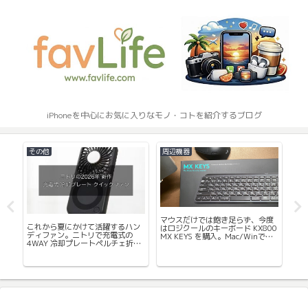
iPhoneを中心にお気に入りなモノ・コトを紹介するブログ
アクセサリー
ショッピング
App
度
MagSafe対応のiPhoneだけでなく
再びお買い物。Amazonクリスマ
運
00
Apple WatchやAirPodsも充電でき
スタイムセールにて、タイムセー
リ G
で共
るワイヤレス充電器（USB-C）2種
ル関係なく購入したもの紹介
ト
を紹介
録