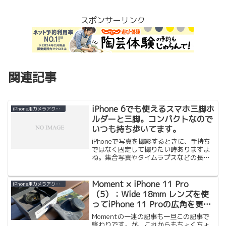
スポンサーリンク
関連記事
iPhone 6でも使えるスマホ三脚ホ
iPhone用カメラアクセサリー
ルダーと三脚。コンパクトなので
いつも持ち歩いてます。
iPhoneで写真を撮影するときに、手持ち
ではなく固定して撮りたい時ありますよ
ね。集合写真やタイムラプスなどの長時
間撮影では重宝します。ここでもいろい
ろなiPhone用の三脚ホルダーを紹介して
きました。 最初はネジで挟むタイプ。
Moment × iPhone 11 Pro
iPhone用カメラアクセサリー
● iPho...
（5）：Wide 18mm レンズを使
ってiPhone 11 Proの広角を更に
広角で撮影
Momentの一連の記事も一旦この記事で
終わりです。が、これからもちょくちょ