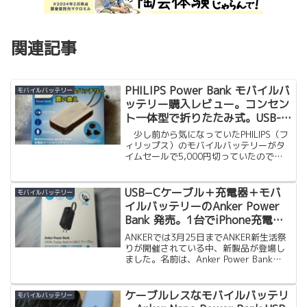
関連記事
PHILIPS Power Bank モバイルバ
モバイルバッテリー
ッテリー購入レビュー。コンセン
ト一体型で折りたたみ式。USB-C
ケーブル付、パススルー機能、容
少し前から気になっていたPHILIPS（フ
量10,000mAh、Apple Watch対
ィリップス）のモバイルバッテリーがタ
イムセールで5,000円切っていたので購
応でリーズナブルな価格は嬉し
入しました。その前に、Amazonから以
い。
下のメールが届いたのもきっかけの1つで
すが、そろそろ買い替えを考えていまし
USB−Cケーブル＋充電器＋モバ
モバイルバッテリー
た。こういう注意喚起のメールも嬉しい
イルバッテリーのAnker Power
ところです。
Bank 発売。1台でiPhone充電に
必要なモノが揃ってるので買わな
ANKERでは3月25日までANKER新生活祭
い理由が無かったです。
りが開催されている中、新製品が登場し
ました。名前は、Anker Power Bank
(30W, Fusion, Built-In USB-C ケーブ
ル) 長い名前！しかし、待望のケーブル
＋充電...
ケーブルレスなモバイルバッテリ
モバイルバッテリー