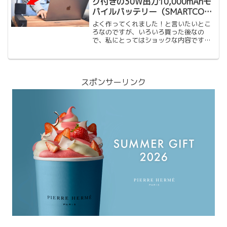
グ付きの30W出力10,000mAhモ
バイルバッテリー（SMARTCOBY
Pro PLUG）が出るなんて。
よく作ってくれました！と言いたいとこ
ろなのですが、いろいろ買った後なの
で、私にとってはショックな内容です。
が応援購入したもの(SMARTCOBY Pro
PLUG)を紹介します。 できれば持ち歩
くものは減らしたいと思う人は多いと思
います。そ...
スポンサーリンク