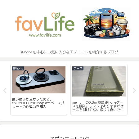
iPhoneを中心にお気に入りなモノ・コトを紹介するブログ
iPhone
ケース
ケ
使い勝手が良かったので、
ン
memumiの0.3㎜極薄 iPhoneケー
ela
enGMOLPHYのMagSafeベースプ
スを購入。リスクはありますがケ
気
レートの色違いを購入
折り
ースを付けてない感じは良いで
ル
す。
スポンサーリンク