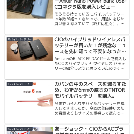
ーAnker Nano Power Bank USB-
Cコネクタ版を購入レビュー
そろそろ持っているモバイルバッテリー
の年数が経ってきたので、用途に応じた
買い替え考えていて（紹介は近々）、そ
の中でパッと見て気に入ったケーブルレ
スなモバイルバッテリー Anker Nano
Power Bank(22.5W, Built-I...
CIOのハイブリッドワイアレスバ
モバイルバッテリー
ッテリーが届いた！が残念なニュ
ースを先に知って不安になったり
期待したりで最終的にはガッカリ
AmazonのBLACK FRIDAYセールで購入し
終了
たCIOのハイブリッド ワイヤレス バッテ
リーの紹介しようと思っていたのです
が、突然のハプニング発生。一旦ボツに
しようかと思いましたが、やっぱり記事
にすることにしました。iPhoneやAi...
カバンの中のスペースを減らすた
モバイルバッテリー
め、わずか6mmの厚さのTNTOR
モバイルバッテリーを購入。
今までいろんなモバイルバッテリーを購
入してきましたが、今回は普段使いのた
め容量よりもサイズを重視して選んで購
入しました。厚さわずか6mm（クレジッ
トカード6枚分） 。財布にも入れれそう
です。普段の仕事用カバンや、ウェスト
あーショック… CIOからACプラ
モバイルバッテリー
バッグに入れれるよう...