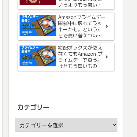
いうよりもう暑いの
入。自分史上、一番
で、お気に入りを購
高価で気に入ったバ
入
Amazonプライムデー
ンドレビュー（２）
Apple Watchのガイ
開催中に壊れてラッ
ド付きフィルムを購
キーかも。というこ
入。貼り付け失敗続
とで買い替えついで
きからの脱出＆楽な
に本も購入。
のが嬉しい（3枚セッ
宅配ボックスが使え
ト）
6月29日は、肉の
なくてもAmazon プ
日！ということで、
ライムデーで買う。
松屋で「国産雪国育
けどもう買いもの終
ち厚切りトンテキ定
了です。
食」を食べました
カテゴリー