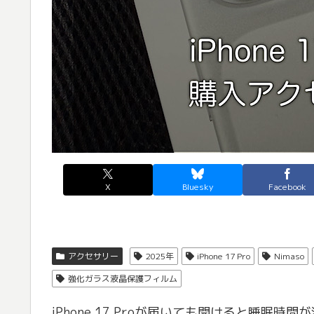
X
Bluesky
Facebook
アクセサリー
2025年
iPhone 17 Pro
Nimaso
強化ガラス液晶保護フィルム
iPhone 17 Proが届いても開けると睡