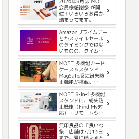
2026年8月は MOFT
AppleからiCloud+の
会員様感謝祭 が開
お支払い方法に問題
催！いろいろお得が
があるという内容の
詰まってます。
メールが届いたが、
なんか変。フィッシ
Amazonプライムデー
ング詐欺メールって
Amazonブラックフラ
とかスマイルセール
これかな。気をつけ
イデー最終日。届い
のタイミングではな
ましょう。
た1枚のハガキから気
いものの、タイムセ
づいて奮発して購
ールもなかな
入。
か・・・
MOFT 多機能カード
iPhone用にハンドス
ケース＆スタンド
トラップ装着レビュ
MagSafe版に紛失防
ー。常にiPhoneを手
止機能が搭載。
に持っておかないと
iPhoneの「探す」と
きに便利。
Androidの「Find
MOFT 8-in-1多機能
MOFTから紛失防止
Hub」機能に対応
スタンドに、紛失防
スマホスタンド
止機能（Find My対
（TRACKABLE
応）・リモートシャ
WALLET STAND）が
ッターボタンが追加
登場。iPhoneの「探
されて新登場
無印良品の「良いね
す」アプリに対応。
NOMADのApple
祭」店舗は7月13日
ワイヤレス充電にも
Watch用バンド
まで。夏に備えると
対応
STRATOS BANDを購