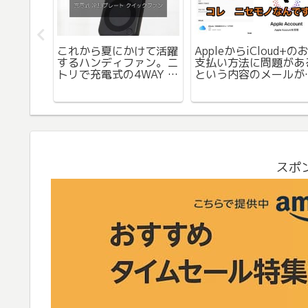
イムデーと
これから夏にかけて活躍
AppleからiCloud+の
ルのタイ
するハンディファン。ニ
支払い方法に問題があ
ものの、
トリで充電式の4WAY 冷
という内容のメールが
なかな
却プレートペルチェ折り
いたが、なんか変。フ
たたみファン購入レビュ
ッシング詐欺メールっ
ー。
これかな。気をつけま
ょう。
スポ