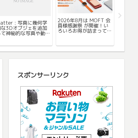
2026年8月は MOFT 会
atter : 写真に幾何学
iPhone
員様感謝祭 が開催！い
的な3Dオブジェを追加
Apple
ろいろお得が詰まってま
して神秘的な写真や動画
を試し
す。
が作成できるアプリ。眺
めていて面白い。
スポンサーリンク