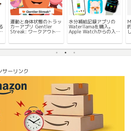
お
運動と身体状態のトラッ
水分補給記録アプリの
M
る
カーアプリ Gentler
Waterllamaを購入。
届
Streak: ワークアウト
Apple Watchからの入力
ィ
トラッカーを試用。そし
も可能で買い切り版もお
て
て年間登録へ。
得でした。
し
ンサーリンク