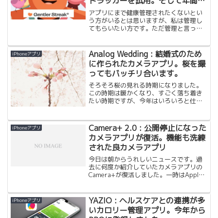
トラッカーを試用。そして年間登
録へ。
アプリにまで健康管理されたくないとい
う方がいるとは思いますが、私は管理し
てもらいたい方です。ただ管理と言って
も、食事など自分で記録するものは１食
ずつ記録するのが面倒なので、長続きし
ない性格のようなので、他でできるも
Analog Wedding : 結婚式のため
iPhoneアプリ
の、何もしなくても自動で記録してくれ
に作られたカメラアプリ。桜を撮
るもの、例えば機器で測定すれば自動で
ってもバッチリ合います。
アプリに取り込んだり、ボタン１つで済
むようなものを使ってます。
そろそろ桜の見れる時期になりました。
この時期は暖かくなり、すごく落ち着き
たい時期ですが、今年はいろいろと仕事
が立て込み、果たして写真を撮る余裕が
あるかというところですが、今年は有名
なとこは人が多すぎてあまり行く気はお
Camera+ 2.0 : 公開停止になった
iPhoneアプリ
そらく起きないと思います...
カメラアプリが復活。機能も洗練
された良カメラアプリ
今日は朝からうれしいニュースです。過
去に何度か紹介していたカメラアプリの
Camera+が復活しました。一時はApple
の逆鱗に触れたため、二度と出てこない
んではないかと思われていましたが、先
日Appleに提出したということを聞いて、
YAZIO : ヘルスケアとの連携が多
iPhoneアプリ
開発元の...
いカロリー管理アプリ。今年から