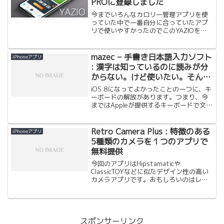
PROに登録しました
今までいろんなカロリー管理アプリを使
っていた中で一番自分に合っていたアプ
リで使いやすかったのでこのYAZIOを紹
介します。 普段、通勤経路にジムなど
が無いため、ガッツリ筋トレなどができ
ないので、せめて食事で、健康的でいた
mazec – 手書き日本語入力ソフト
iPhoneアプリ
いと考えていました。...
: 漢字は知っているのに読みが分
からない。けど使いたい。そんな
ときには手書きで入力！iPhone /
iOS 8になってよかったことの一つに、キ
iPadの新しいキーボードとして追
ーボードの解放があります。つまり、今
まではAppleが提供するキーボードで文字
加できる！
変換を行っていたのですが、他の会社が
提供するキーボードがサポートされるよ
うになりました。つまり今までは提供さ
Retro Camera Plus : 特徴のある
iPhoneアプリ
れる日本語、...
5種類のカメラを１つのアプリで
無料提供
今回のアプリはHipstamaticや
ClassicTOYなどに似たデザイン性の高い
カメラアプリです。おもしろいのはレン
ズやフィルムを交換するのではなく、5種
類のカメラを切り替えて写真が撮れると
いうところです。その5種類のカメラが非
常に目を...
スポンサーリンク