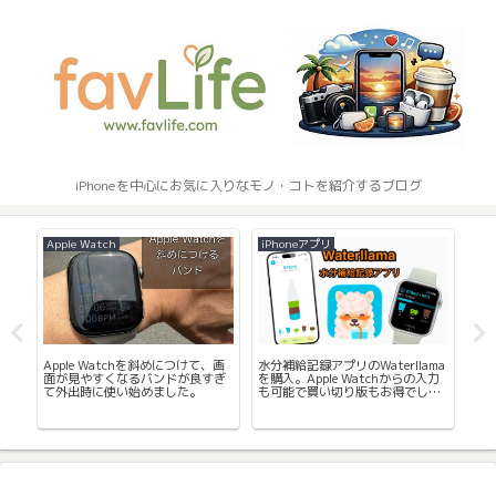
iPhoneを中心にお気に入りなモノ・コトを紹介するブログ
Apple Watch
iPhoneアプリ
App
謝祭
Apple Watchを斜めにつけて、画
水分補給記録アプリのWaterllama
運
て
面が見やすくなるバンドが良すぎ
を購入。Apple Watchからの入力
リ G
て外出時に使い始めました。
も可能で買い切り版もお得でし
ト
た。
録