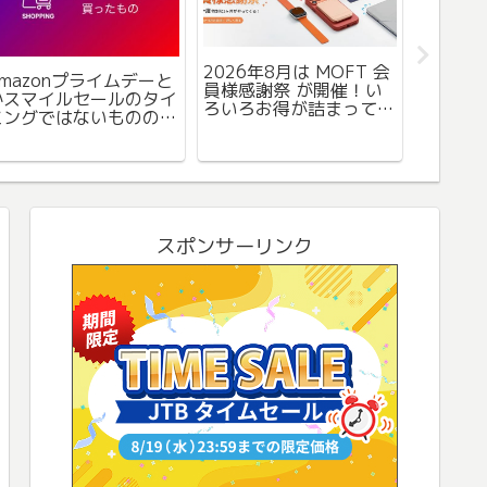
2026年8月は MOFT 会
Amazonプライムデーと
2025
員様感謝祭 が開催！い
かスマイルセールのタイ
い日が
ろいろお得が詰まってま
ミングではないものの、
冷却プ
す。
タイムセールもなかな
扇風機 
か・・・
スポンサーリンク