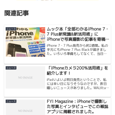
関連記事
ムック本「全部わかるiPhone 7・
ニュース
7 Plus新常識&新活用術」に
iPhoneで写真撮影の記事を寄稿
させていただきました。
iPhone 7・7 Plus発売から約2週間。私の
手元にもiPhone 7 Plus Blackが届きまし
た。いろいろ準備もしてなくて、当日も
16時1分は会議真っ只中で１時間遅れで
予約しましたが、今回は長かった。ジェ
ットブラックはまだ来な...
「iPhoneカメラ200%活用術」を
ニュース
紹介します！
iPadいよいよ明日発売ということで、私
には辛い日になりそうなのですが、昨日
嬉しいニュースがありました。WALKtan
でお世話になっているお友達から
Twitterで私の写真が載ってる本が出て
ると聞きました。 実は今月初めにそう
FYI Magazine : iPhoneで撮影し
ニュース
いうお話があり...
た写真とインタビューでこの雑誌
アプリに掲載されました。