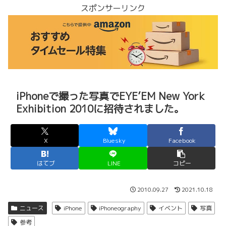
スポンサーリンク
iPhoneで撮った写真でEYE’EM New York
Exhibition 2010に招待されました。
X
Bluesky
Facebook
はてブ
LINE
コピー
2010.09.27
2021.10.18
ニュース
iPhone
iPhoneography
イベント
写真
参考