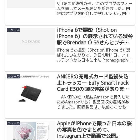
9月始めに海外から、このブログのフォー
ムを通してメールをいただきました。内
容はアプリを紹介して欲しいという内容
かと思いきや、海外で出している雑誌ア
プリに私のiPhoneで撮った写真を載せた
いので送って欲しいという内容でした。
iPhone 6で撮影（Shot on
ニュース
FlickrやF...
iPhone 6）の展示されている渋谷
駅でBrendan Ó Séさんとプチフ
ォトウォーク
iPhone 6で撮影（Shot on iPhone 6）選
ばれたつながりで、昨日4月11日、アイ
ルランドから日本に来たiPhoneographer
のBrendan Ó Séさんと実際に会うことが
できました。写真の撮影場所がデンマー
クのコペ...
ANKERの充電式カード型紛失防
ニュース
止トラッカー Eufy SmartTrack
Card E30の回収連絡がありまし
た
ANKERから（私はAmazonで購入した
ためAmazonから）製品回収の連絡があ
りました。回収製品は、以前ここでも紹
介した 充電式カードタイプの紛失防止ト
ラッカーEufy SmartTrack Card E30にな
ります。対象販路は、Anker Japan公式
AppleがiPhoneで撮った日本の桜
ニュース
オンラインストア、 Anker Store、
の写真を色でまとめて、
Amazon.co.jp、楽天市場、Yahoo!ショッ
Instagram上で動画で公開。
ピング、家電量販店（家電量販店のECサ