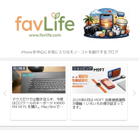
iPhoneを中心にお気に入りなモノ・コトを紹介するブログ
周辺機器
ショッピング
そ
マウスだけでは飽き足らず、今度
2026年8月は MOFT 会員様感謝祭
20
スプ
はロジクールのキーボード KX800
が開催！いろいろお得が詰まって
ら
MX KEYS を購入。Mac/Winで共
ます。
携帯
用できて机の上がスッキリ。