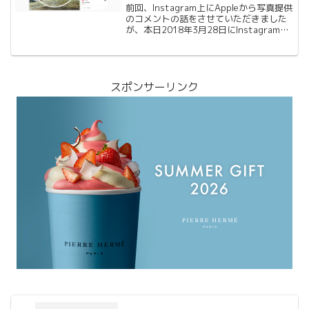
イト含む）等。
前回、Instagram上にAppleから写真提供
のコメントの話をさせていただきました
が、本日2018年3月28日にInstagramの
Appleアカウントから写真を集めた動画で
公開になりました。Appleの
@ShotOniPhone ap...
スポンサーリンク