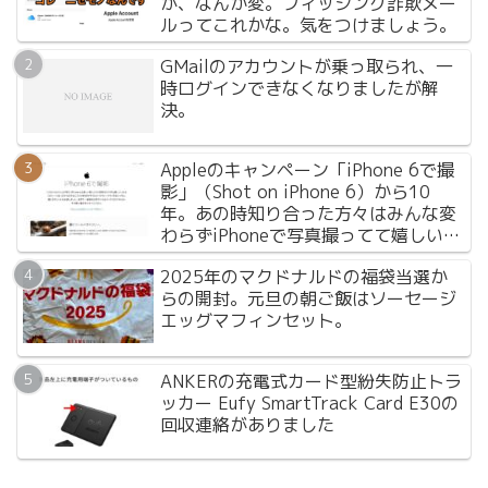
が、なんか変。フィッシング詐欺メー
ルってこれかな。気をつけましょう。
GMailのアカウントが乗っ取られ、一
時ログインできなくなりましたが解
決。
Appleのキャンペーン「iPhone 6で撮
影」（Shot on iPhone 6）から10
年。あの時知り合った方々はみんな変
わらずiPhoneで写真撮ってて嬉しいで
す。
2025年のマクドナルドの福袋当選か
らの開封。元旦の朝ご飯はソーセージ
エッグマフィンセット。
ANKERの充電式カード型紛失防止トラ
ッカー Eufy SmartTrack Card E30の
回収連絡がありました