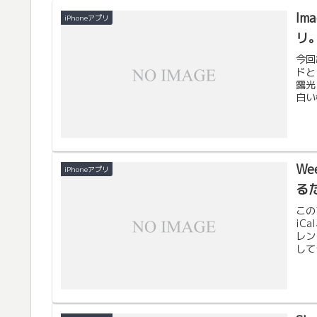
Im
iPhoneアプリ
リ
今回
ドと
露光
白い
We
iPhoneアプリ
る
この
iC
レン
してき