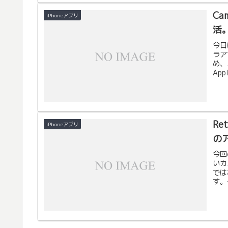
Ca
iPhoneアプリ
活
今日
ラア
め、
Ap
Re
iPhoneアプリ
の
今回
いカ
では
す。