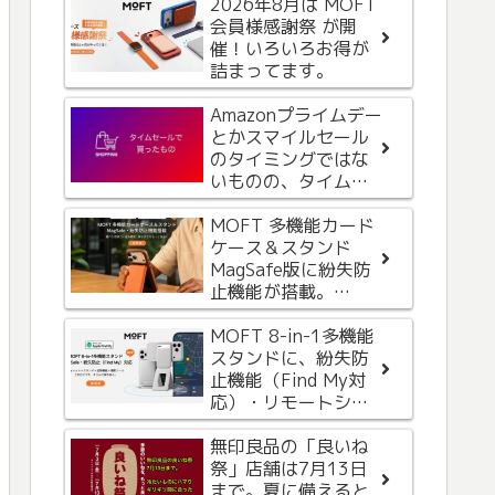
2026年8月は MOFT
iPhone 15 Proから
会員様感謝祭 が開
Apple Watch への給
催！いろいろお得が
電を試してみた
詰まってます。
NOMADのApple
Amazonプライムデー
Watch用バンド
とかスマイルセール
STRATOS BANDを購
のタイミングではな
入。自分史上、一番
いものの、タイムセ
高価で気に入ったバ
ールもなかな
ンドレビュー（２）
Amazonブラックフラ
か・・・
MOFT 多機能カード
イデー先行セール開
ケース＆スタンド
始といいつつ数日前
MagSafe版に紛失防
に買ったものも含め
止機能が搭載。
て紹介
iPhoneの「探す」と
身だしなみに
Androidの「Find
MOFT 8-in-1多機能
MacBookを持ち歩
Hub」機能に対応
スタンドに、紛失防
く？手のひらサイズ
止機能（Find My対
のMacBookの手鏡を
応）・リモートシャ
買ってみました。
ッターボタンが追加
されて新登場
無印良品の「良いね
祭」店舗は7月13日
まで。夏に備えると