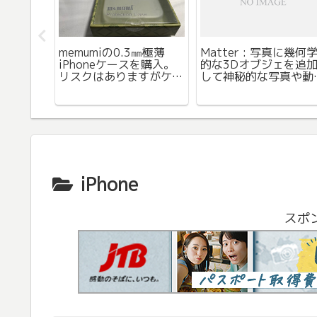
けて活躍
memumiの0.3㎜極薄
Matter : 写真に幾何
ァン。ニ
iPhoneケースを購入。
的な3Dオブジェを追
WAY 冷
リスクはありますがケー
して神秘的な写真や動
チェ折り
スを付けてない感じは良
が作成できるアプリ。
入レビュ
いです。
めていて面白い。
iPhone
スポ