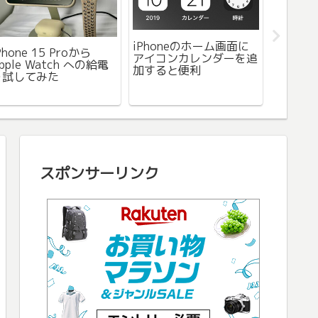
iPhoneのホーム画面に
Phone 15 Proから
2025
アイコンカレンダーを追
pple Watch への給電
い日が
加すると便利
を試してみた
冷却プ
扇風機 
スポンサーリンク