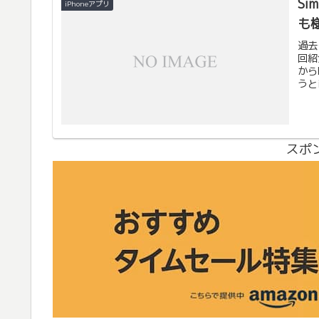
Si
iPhoneアプリ
も
過去
回紹
から
うと
スポ