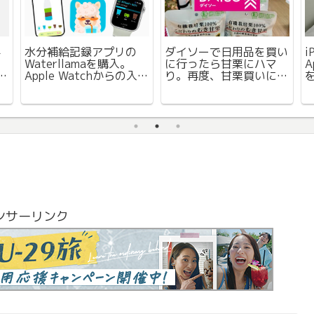
学
水分補給記録アプリの
ダイソーで日用品を買い
i
加
Waterllamaを購入。
に行ったら甘栗にハマ
A
画
Apple Watchからの入力
り。再度、甘栗買いに行
眺
も可能で買い切り版もお
くついでに購入したもの
得でした。
を紹介
ンサーリンク