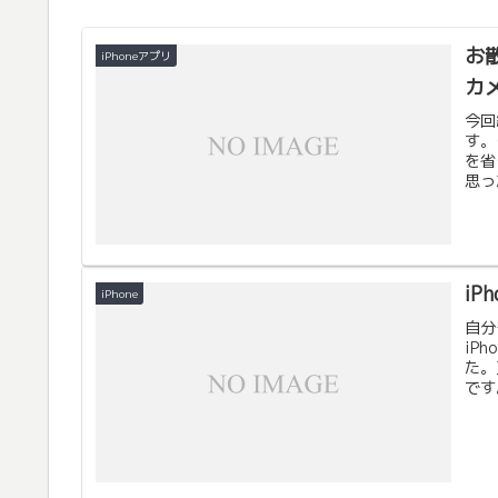
お散
iPhoneアプリ
カ
今回
す。
を省
思っ
iP
iPhone
自分
iP
た。
です。