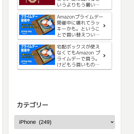
いうよりもう暑いの
で、お気に入りを購
入
Amazonプライムデー
開催中に壊れてラッ
キーかも。というこ
とで買い替えついで
に本も購入。
宅配ボックスが使え
なくてもAmazon プ
ライムデーで買う。
けどもう買いもの終
了です。
カテゴリー