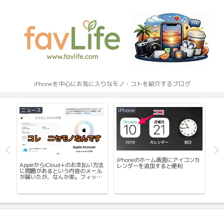
iPhoneを中心にお気に入りなモノ・コトを紹介するブログ
ニュース
iPhone
App
度
iPhoneのホーム画面にアイコンカ
AppleからiCloud+のお支払い方法
運
00
レンダーを追加すると便利
に問題があるという内容のメール
リ G
で共
が届いたが、なんか変。フィッシ
ト
ング詐欺メールってこれかな。気
録
をつけましょう。