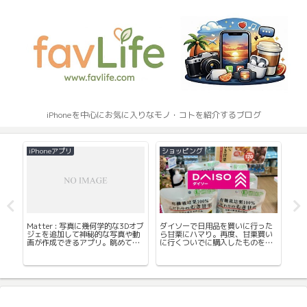
iPhoneを中心にお気に入りなモノ・コトを紹介するブログ
iPhoneアプリ
ショッピング
App
ンカ
Matter : 写真に幾何学的な3Dオブ
ダイソーで日用品を買いに行った
Ap
ジェを追加して神秘的な写真や動
ら甘栗にハマり。再度、甘栗買い
面
画が作成できるアプリ。眺めてい
に行くついでに購入したものを紹
て
て面白い。
介