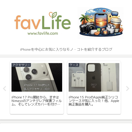
iPhoneを中心にお気に入りなモノ・コトを紹介するブログ
アクセサリー
ケース
Ma
続く
iPhone 17 Pro開封から、まずは
iPhone 15 ProのApple純正シリコ
の
Nimasoのアンチグレア保護フィル
ンケースが気に入った！他、Apple
身だ
ム、そしてレンズカバーを付けま
純正製品を購入。
く？
した。
手