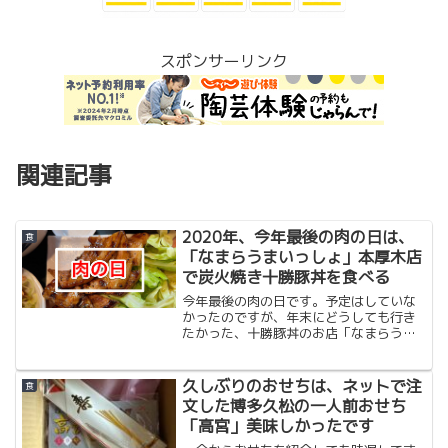
スポンサーリンク
関連記事
2020年、今年最後の肉の日は、
食
「なまらうまいっしょ」本厚木店
で炭火焼き十勝豚丼を食べる
今年最後の肉の日です。予定はしていな
かったのですが、年末にどうしても行き
たかった、十勝豚丼のお店「なまらうま
いっしょ」に行ってきました。厚木にで
きたときにすぐに行ってから、もう数
年。今では伊勢原、平塚、関内に店舗が
久しぶりのおせちは、ネットで注
食
増えています。（ちょすとい...
文した博多久松の一人前おせち
「高宮」美味しかったです