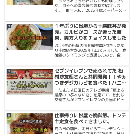
今からおせちを紹介しても時遅しです
が、自分への備忘録も兼ねて紹介しま
す。 昨年末に、2025年はスーパー久し
ぶりにおせちが食べたいと思い、楽天市
場でネット注文できるおせちにしまし
た。地元が福岡なので、やっぱり福岡の
１年ぶりに松屋から十勝豚丼が発
食
ものが食べたいと思い、以前、出汁を買
売。カルビかロースか迷った結
ったことがある「博多久松」さんを選び
果、両方入りをチョイスしました
ました。
2024年の松屋の復刻総選挙2位だった炙
り十勝豚丼が2025年も出てきました。晩
御飯のタイミングで遭遇したので、食べ
ようとアプリからクーポン使用で頼もう
としたところ、今回は少し悩みました。
セブンイレブンで売られてた 松
食
村沙友理さんと共同開発！！やみ
つきデジカルビを食べた！ハニー
マスタードかけが好き！
たまたま日曜日のテレビ番組「坂上＆
指原のつぶれない店」を見てて、松村沙
友理さんがセブンイレブンの弁当のピン
チを救うコーナーを見てて、出来上がっ
た「やみつきデジカルビ」食べたくなっ
てたんですが、発売が当日夜9時からとい
仕事帰りに松屋で晩御飯。トンテ
食
うことで、さすがに買いに行って無かっ
キ定食を食べてきました。
たらショックなので、翌日、仕事帰りに
セブンイレブンに寄ったら１つだけ残っ
肉の日の前日、明日からゴールデンウィ
てて即購入。晩ごはん食べた後だったの
ーク！と仕事帰りで疲れながらも、今日