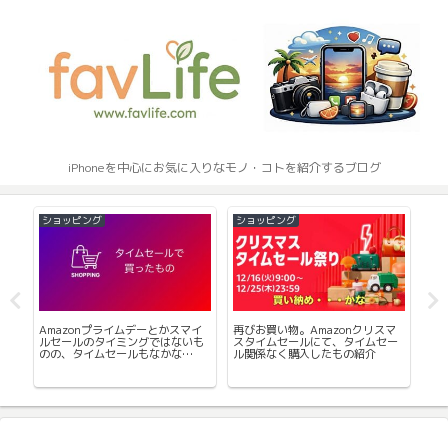
iPhoneを中心にお気に入りなモノ・コトを紹介するブログ
ショッピング
ショッピング
そ
オブ
Amazonプライムデーとかスマイ
再びお買い物。Amazonクリスマ
こ
動
ルセールのタイミングではないも
スタイムセールにて、タイムセー
デ
い
のの、タイムセールもなかな
ル関係なく購入したもの紹介
4W
か・・・
た