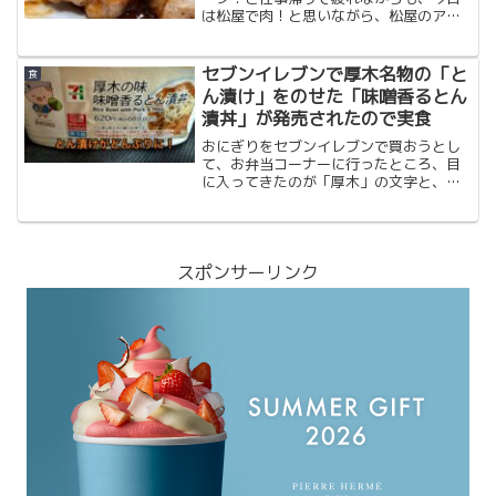
で、冷蔵庫に1日入れておいて晩ごはんで
は松屋で肉！と思いながら、松屋のアプ
食べました。
リを開くと、「ステキ トンテキ大好き」
の文字。まず、いつから！？と見たらそ
の日からだったので、早速、駅前の店舗
セブンイレブンで厚木名物の「と
食
に入って、アプリから「お店でお食事」
ん漬け」をのせた「味噌香るとん
で注文。
漬丼」が発売されたので実食
おにぎりをセブンイレブンで買おうとし
て、お弁当コーナーに行ったところ、目
に入ってきたのが「厚木」の文字と、キ
ャラクターの「あゆコロちゃん」。２度
見にして、確かに厚木名産の「とん漬
け」。これは食べないとということで買
ってみました。その後ネットで調べたら
たしかに商品として載ってました。
スポンサーリンク