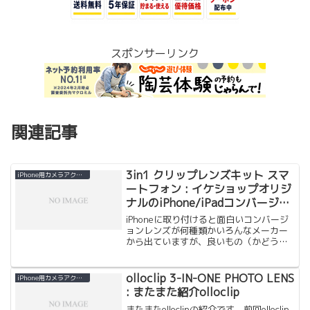
スポンサーリンク
関連記事
3in1 クリップレンズキット スマ
iPhone用カメラアクセサリー
ートフォン : イケショップオリジ
ナルのiPhone/iPadコンバージョ
ンレンズを買ってみました。
iPhoneに取り付けると面白いコンバージ
ョンレンズが何種類かいろんなメーカー
から出ていますが、良いもの（かどうか
はわかりません）は値段が結構高くて全
部揃えられません。興味ないレンズもあ
ったりして揃える気にもなりません。と
olloclip 3-IN-ONE PHOTO LENS
iPhone用カメラアクセサリー
いうことで、今回ク...
: またまた紹介olloclip
またまたolloclipの紹介です。前回olloclip