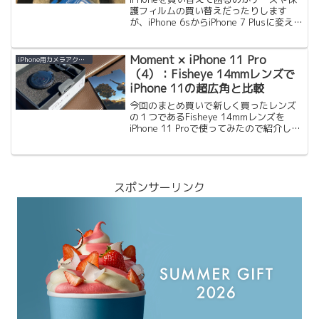
護フィルムの買い替えだったりします
が、iPhone 6sからiPhone 7 Plusに変える
とそれに加えて、いつも使っている三脚
に固定するためのスマートフォンホルダ
ーが入らずに買い替えということも...
Moment × iPhone 11 Pro
iPhone用カメラアクセサリー
（4）：Fisheye 14mmレンズで
iPhone 11の超広角と比較
今回のまとめ買いで新しく買ったレンズ
の１つであるFisheye 14mmレンズを
iPhone 11 Proで使ってみたので紹介しま
す。Fisheye 14mmを買う動機は、
iPhoneの超広角だとメインの広角よりも
物足りなく感じるところ（メ...
スポンサーリンク