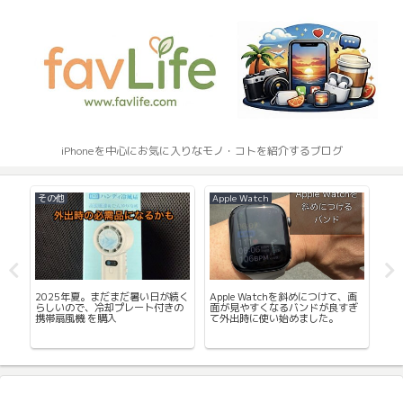
iPhoneを中心にお気に入りなモノ・コトを紹介するブログ
その他
Apple Watch
iPh
使
2025年夏。まだまだ暑い日が続く
Apple Watchを斜めにつけて、画
en
らしいので、冷却プレート付きの
面が見やすくなるバンドが良すぎ
レ
携帯扇風機 を購入
て外出時に使い始めました。
kの