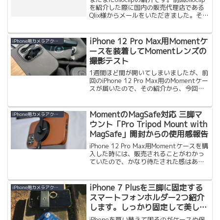
を紹介した際に国内の販売代理店である
Qlix様からメールをいただきました。そし
てぜひプレゼント用にと協賛いただきま
した。 今回はパッケージに入った
olloclip（黒）です。このoll...
iPhone 12 Pro Max用Momentケ
iPhone用カメラアクセサリー
ースを装着してMomentレンズの
撮影テスト
1週間ほど間が開いてしまいましたが、前
回のiPhone 12 Pro Max用のMomentケー
スが届いたので、その紹介から、今回は
Momentのレンズを使ってケースに装着
での撮影の確認をしました。 結果から
先に言うと、全く問題なし。途中、...
MomentのMagSafe対応 三脚マ
iPhone用カメラアクセサリー
ウント「Pro Tripod Mount with
MagSafe」開封からの使用感報告
iPhone 12 Pro Max用Momentケースを購
入した時には、販売されることがわかっ
ていたので、かなり待たされた感はあり
ました。MomentのPro Tripod Mount
with MagSafe三脚用のマウントはこれま
で色々...
iPhone 7 Plusを三脚に固定する
iPhone用カメラアクセサリー
スマートフォンホルダー2つ紹介
します。しっかり固定して美しい
写真や動画を撮影。
iPhoneを買い替えて困るのがケースや保