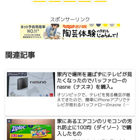
スポンサーリンク
関連記事
家内で場所を選ばずにテレビが見
iPhoneアプリ
たくなったのでバッファローの
nasne（ナスネ）を購入。
オリンピックで、テレビを見る機会が増
えてきたので、簡単にiPhoneアプリでテ
レビが見れるバッファローのnasne（ナ
スネ）を購入しました。 Amazonで買
おうとしたところ在庫切れで転売目的の
出品は数多くありましたが、それはスル
家にあるエアコンのリモコンの汚
住
ーして待つ...
れ防止に100均（ダイソー）で購
入したもの