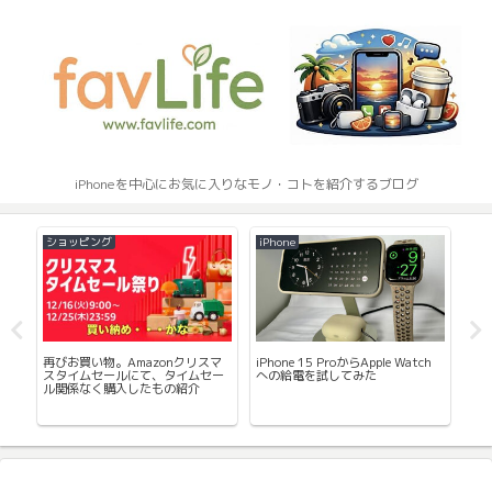
iPhoneを中心にお気に入りなモノ・コトを紹介するブログ
ショッピング
iPhone
iPh
使
は
再びお買い物。Amazonクリスマ
iPhone 15 ProからApple Watch
en
ィル
スタイムセールにて、タイムセー
への給電を試してみた
レ
ま
ル関係なく購入したもの紹介