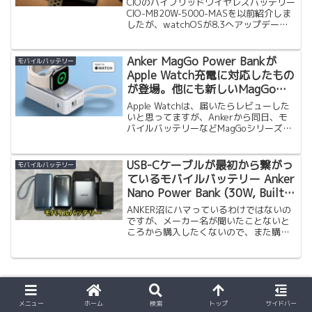
CIOのハイブリッドワイヤレスバッテリー
CIO-MB20W-5000-MASを以前紹介しま
したが、watchOSが8.3へアップデート
されたタイミングで、Apple Watchへの
充電ができなくなるという状態になりま
した。使えなくなっても...
Anker MagGo Power Bankが
モバイルバッテリー
Apple Watch充電に対応したもの
が登場。他にも新しいMagGoシ
リーズが登場。
Apple Watchは、届いたらレビューした
いと思ってますが、Ankerから同日、モ
バイルバッテリーなどMagGoシリーズが
登場しました。
USB-Cケーブルが最初から繋がっ
モバイルバッテリー
ているモバイルバッテリー Anker
Nano Power Bank (30W, Built-
In USB-C Cable)を購入
ANKER沼にハマっているわけではないの
ですが、メーカー名が聞いたことないと
ころから購入したくないので、また購入
することとなってしまいました。しか
し、買い過ぎだ感はあると思います。が
用途があるため買っていることもあり
（停電とかあると困るし）...
スポンサーリンク
メニュー
ホーム
検索
トップ
サイドバー