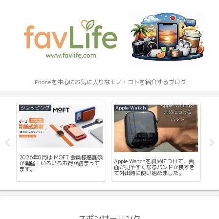
iPhoneを中心にお気に入りなモノ・コトを紹介するブログ
ショッピング
Apple Watch
iPh
iP
2026年8月は MOFT 会員様感謝祭
イ
Apple Watchを斜めにつけて、画
レ
が開催！いろいろお得が詰まって
も
面が見やすくなるバンドが良すぎ
ます。
て外出時に使い始めました。
スポンサーリンク