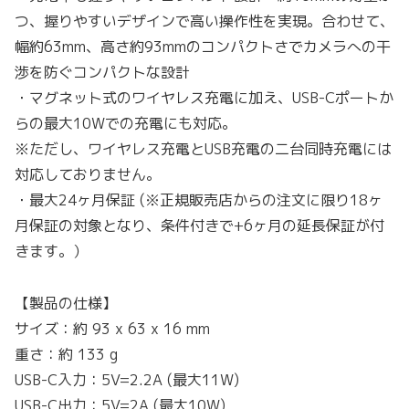
つ、握りやすいデザインで高い操作性を実現。合わせて、
幅約63mm、高さ約93mmのコンパクトさでカメラへの干
渉を防ぐコンパクトな設計
・マグネット式のワイヤレス充電に加え、USB-Cポートか
らの最大10Wでの充電にも対応。
※ただし、ワイヤレス充電とUSB充電の二台同時充電には
対応しておりません。
・最大24ヶ月保証 (※正規販売店からの注文に限り18ヶ
月保証の対象となり、条件付きで+6ヶ月の延長保証が付
きます。）
【製品の仕様】
サイズ：約 93 x 63 x 16 mm
重さ：約 133 g
USB-C入力：5V=2.2A (最大11W)
USB-C出力：5V=2A (最大10W)