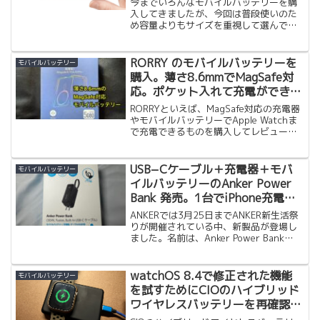
今までいろんなモバイルバッテリーを購
入してきましたが、今回は普段使いのた
め容量よりもサイズを重視して選んで購
入しました。厚さわずか6mm（クレジッ
トカード6枚分） 。財布にも入れれそう
です。普段の仕事用カバンや、ウェスト
RORRY のモバイルバッテリーを
モバイルバッテリー
バッグに入れれるよう...
購入。薄さ8.6mmでMagSafe対
応。ポケット入れて充電ができる
サイズは嬉しい
RORRYといえば、MagSafe対応の充電器
やモバイルバッテリーでApple Watchま
で充電できるものを購入してレビューし
たことがあります。どれも今でも使えて
いるので、行き先によって使い分けて
て、遠出の場合はAnkerのモバイルバッ
USB−Cケーブル＋充電器＋モバ
モバイルバッテリー
テリーとの組み合わせで使ったりしてま
イルバッテリーのAnker Power
す。
Bank 発売。1台でiPhone充電に
必要なモノが揃ってるので買わな
ANKERでは3月25日までANKER新生活祭
い理由が無かったです。
りが開催されている中、新製品が登場し
ました。名前は、Anker Power Bank
(30W, Fusion, Built-In USB-C ケーブ
ル) 長い名前！しかし、待望のケーブル
＋充電...
watchOS 8.4で修正された機能
モバイルバッテリー
を試すためにCIOのハイブリッド
ワイヤレスバッテリーを再確認し
ました。