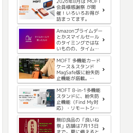
2026年8月は MOFT
AppleからiCloud+の
会員様感謝祭 が開
お支払い方法に問題
催！いろいろお得が
があるという内容の
詰まってます。
メールが届いたが、
なんか変。フィッシ
Amazonプライムデー
ング詐欺メールって
身だしなみに
とかスマイルセール
これかな。気をつけ
MacBookを持ち歩
のタイミングではな
ましょう。
く？手のひらサイズ
いものの、タイムセ
のMacBookの手鏡を
ールもなかな
買ってみました。
か・・・
MOFT 多機能カード
iPhone 15 Proから
ケース＆スタンド
Apple Watch への給
MagSafe版に紛失防
電を試してみた
止機能が搭載。
iPhoneの「探す」と
Androidの「Find
MOFT 8-in-1多機能
iPhoneのホーム画面
Hub」機能に対応
スタンドに、紛失防
にアイコンカレンダ
止機能（Find My対
ーを追加すると便利
応）・リモートシャ
ッターボタンが追加
Apple Watchを斜め
されて新登場
無印良品の「良いね
につけて、画面が見
祭」店舗は7月13日
やすくなるバンドが
まで。夏に備えると