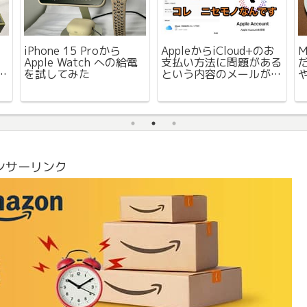
iPhone 15 Proから
AppleからiCloud+のお
M
Apple Watch への給電
支払い方法に問題がある
だ
ー
を試してみた
という内容のメールが届
や
良
いたが、なんか変。フィ
ッシング詐欺メールって
これかな。気をつけまし
ょう。
ンサーリンク