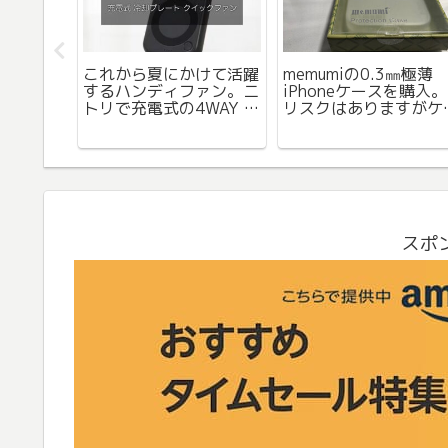
hを斜めにつ
これから夏にかけて活躍
memumiの0.3㎜極薄
やすくな
するハンディファン。ニ
iPhoneケースを購入。
ぎて外出
トリで充電式の4WAY 冷
リスクはありますがケ
した。
却プレートペルチェ折り
スを付けてない感じは
たたみファン購入レビュ
いです。
ー。
スポ