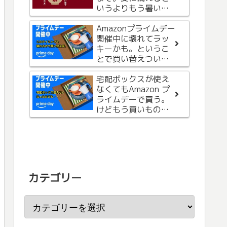
良すぎて外出時に使
いうよりもう暑いの
い始めました。
で、お気に入りを購
オレンジが目立つ
入
Amazonプライムデー
TORRASの MagSafe
開催中に壊れてラッ
対応のスマホリング
キーかも。というこ
兼スタンドの
とで買い替えついで
OmniRing購入レビュ
に本も購入。
ー
これから夏にかけて
宅配ボックスが使え
活躍するハンディフ
なくてもAmazon プ
ァン。ニトリで充電
ライムデーで買う。
式の4WAY 冷却プレ
けどもう買いもの終
ートペルチェ折りた
了です。
たみファン購入レビ
ュー。
カテゴリー