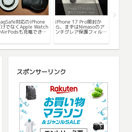
iPho
agSafe対応のiPhone
iPhone 17 Pro開封か
アイコ
けでなくApple Watch
ら、まずはNimasoのア
加する
AirPodsも充電できる
ンチグレア保護フィル
ワイヤレス充電器
ム、そしてレンズカバー
（USB-C）2種を紹介
を付けました。
スポンサーリンク