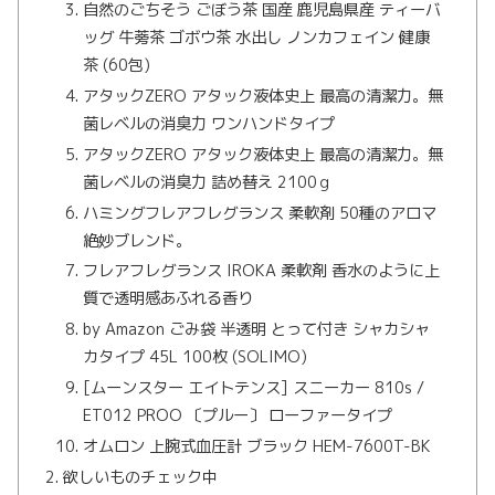
自然のごちそう ごぼう茶 国産 鹿児島県産 ティーバ
ッグ 牛蒡茶 ゴボウ茶 水出し ノンカフェイン 健康
茶 (60包)
アタックZERO アタック液体史上 最高の清潔力。無
菌レベルの消臭力 ワンハンドタイプ
アタックZERO アタック液体史上 最高の清潔力。無
菌レベルの消臭力 詰め替え 2100ｇ
ハミングフレアフレグランス 柔軟剤 50種のアロマ
絶妙ブレンド。
フレアフレグランス IROKA 柔軟剤 香水のように上
質で透明感あふれる香り
by Amazon ごみ袋 半透明 とって付き シャカシャ
カタイプ 45L 100枚 (SOLIMO)
[ムーンスター エイトテンス] スニーカー 810s /
ET012 PROO 〔プルー〕 ローファータイプ
オムロン 上腕式血圧計 ブラック HEM-7600T-BK
欲しいものチェック中