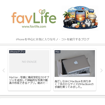
iPhoneを中心にお気に入りなモノ・コトを紹介するブログ
iPhoneアプリ
Mac
シ
20
プ
Matter : 写真に幾何学的な3Dオブ
が
ウト
ジェを追加して神秘的な写真や動
ま
身だしなみにMacBookを持ち歩
登
画が作成できるアプリ。眺めてい
く？手のひらサイズのMacBookの
て面白い。
手鏡を買ってみました。