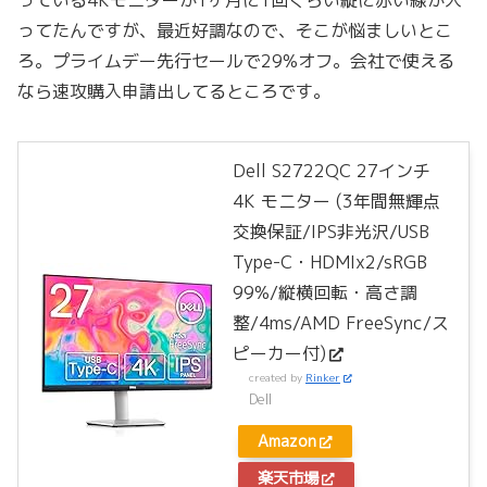
っている4Kモニターが1ヶ月に1回くらい縦に赤い線が入
ってたんですが、最近好調なので、そこが悩ましいとこ
ろ。プライムデー先行セールで29%オフ。会社で使える
なら速攻購入申請出してるところです。
Dell S2722QC 27インチ
4K モニター (3年間無輝点
交換保証/IPS非光沢/USB
Type-C・HDMIx2/sRGB
99%/縦横回転・高さ調
整/4ms/AMD FreeSync/ス
ピーカー付)
created by
Rinker
Dell
Amazon
楽天市場