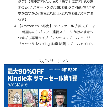
タグ) 【充電対応/Appleの「探す」に対応 (iOS端
末のみ) / スマートタグ/盗難防止タグ/探し物/スマ
ホが見つかる/置き忘れ防止/忘れ物防止/スマホ鳴
らす】
【Amazon.co.jp限定】 ティファール 衣類スチーマ
ー 軽量なのにパワフル連続スチーム かけたままシ
ワ伸ばし専用タイプ 「アクセススチーム イージー
ブラック＆ホワイト」脱臭 除菌 スチームアイロン
スポンサーリンク