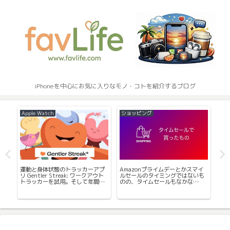
iPhoneを中心にお気に入りなモノ・コトを紹介するブログ
Apple Watch
ショッピング
Ma
マ
運動と身体状態のトラッカーアプ
Amazonプライムデーとかスマイ
ー
リ Gentler Streak: ワークアウト
ルセールのタイミングではないも
身だ
トラッカーを試用。そして年間登
のの、タイムセールもなかな
く？
録へ。
か・・・
手