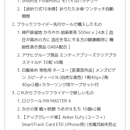
SHARGE FlowMini2 モバイルバッテリー
【逆折り式10本骨】折りたたみ傘 ワンタッチ自動
開閉
ブラックフライデー先行セールで購入したもの
神戸居留地 かろやか 胡麻麦茶 500ml × 24本 [ 血
圧が高めの方に 血圧を気にする方の健康維持に 機
能性表示食品 GABA配合 ]
アサヒグループ食品 ミンティアブリーズクリアプラ
スマイルド 30粒 ×8箱
白髪染め 男性用 ホーユー [医薬部外品] メンズビゲ
ン スピーディーII N (自然な黒色) 1剤40g+2剤
40g×2個+カラーリング用ケープセット付
これからブラックフライデーで欲しいもの
ロジクール MX MASTER 4
かさの家 梅ヶ枝餅 うめがえもち 10個×2箱
【アップグレード版】Anker Eufy (ユーフィ)
SmartTrack Card E30 (iPhone用) (充電式紛失防止