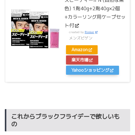
スピーディーII N (自然な黒
色) 1剤40g+2剤40g×2個
+カラーリング用ケープセッ
ト付
created by
Rinker
メンズビゲン
Amazon
楽天市場
Yahooショッピング
これからブラックフライデーで欲しいも
の