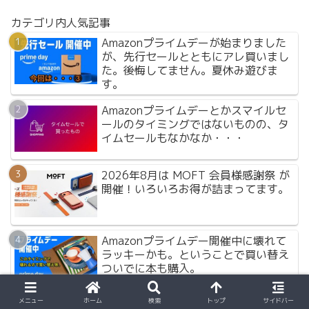
カテゴリ内人気記事
Amazonプライムデーが始まりました
が、先行セールとともにアレ買いまし
た。後悔してません。夏休み遊びま
す。
Amazonプライムデーとかスマイルセ
ールのタイミングではないものの、タ
イムセールもなかなか・・・
2026年8月は MOFT 会員様感謝祭 が
開催！いろいろお得が詰まってます。
Amazonプライムデー開催中に壊れて
ラッキーかも。ということで買い替え
ついでに本も購入。
メニュー
ホーム
検索
トップ
サイドバー
宅配ボックスが使えなくてもAmazon