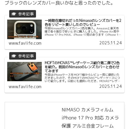
ブラックのレンズカバー良いかなと思ったのでした。
一時期在庫切れだったNimasoのレンズカバーを2
色をリピート買いしたのでレビュー
今回Nimasoのレンズカバー2色を購入。Amazonと楽天市
場で各々割引で安いときに購入しました。iPhone Air用や
iPhone 17 Pro MAX、iPhone 17用のあります（iPhone 16
シリーズも）。
2025.11.24
www.favlife.com
MOFTのMOVAS™レザーケース紹介第二弾で2色
を紹介。前回のNimasoのレンズカバーと合わせ
てみます
今回はiPhoneケースをMOFT様からレビュー用に提供いた
だきましたので、そのMOFTのMOVAS™レザーケースにつ
いて紹介します。以前にも提供いただき、MOVAS™レザー
ケース（色はミスティグレー）を紹介しましたが、このケ
2025.11.24
www.favlife.com
ースずっと手に馴染んでiPhone 17 Proで使ってました。多
分、こんなにケースを変えないまま使っているというのは
初めてかも。
NIMASO カメラフィルム
iPhone 17 Pro 対応 カメラ
保護 アルミ合金フレーム