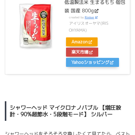
低温製法米 生まるもち 個包
装 国産 800g
created by
Rinker
アイリスオーヤマ(IRIS
OHYAMA)
Amazon
楽天市場
Yahooショッピング
シャワーヘッド マイクロナノバブル 【増圧設
計・90%超節水・5段階モード】 シルバー
シャワーヘッドをそろそろ交換したくて見てたら、ベスト