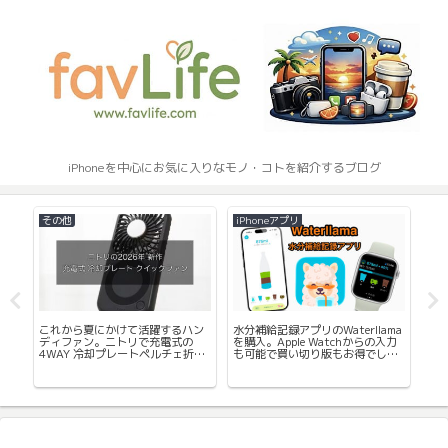
iPhoneを中心にお気に入りなモノ・コトを紹介するブログ
その他
iPhoneアプリ
App
ンカ
これから夏にかけて活躍するハン
水分補給記録アプリのWaterllama
運
ディファン。ニトリで充電式の
を購入。Apple Watchからの入力
リ G
4WAY 冷却プレートペルチェ折り
も可能で買い切り版もお得でし
ト
たたみファン購入レビュー。
た。
録