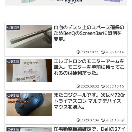
自宅のデスク上のスペース確保の
仕事部屋
ためBenQのScreenBarに照明を
変更。
2020.10.11
2023.12.14
エルゴトロンのモニターアームを
仕事部屋
購入。モニターを手前に持ってこ
れるのは便利だった。
2020.08.02
2023.10.16
またロジクールです。次はM720r
仕事部屋
トライアスロン マルチデバイス
マウスを購入。
2020.07.04
2021.10.09
在宅勤務継続確定で、Dellの27イ
仕事部屋