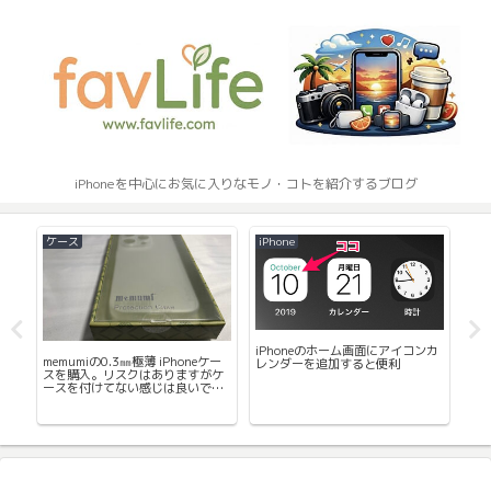
iPhoneを中心にお気に入りなモノ・コトを紹介するブログ
ケース
iPhone
ア
iPhoneのホーム画面にアイコンカ
謝祭
memumiの0.3㎜極薄 iPhoneケー
Ma
レンダーを追加すると便利
て
スを購入。リスクはありますがケ
Ap
ースを付けてない感じは良いで
るワ
す。
を