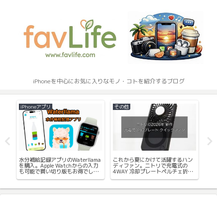
iPhoneを中心にお気に入りなモノ・コトを紹介するブログ
iPhoneアプリ
その他
iPh
続く
水分補給記録アプリのWaterllama
これから夏にかけて活躍するハン
iPh
の
を購入。Apple Watchからの入力
ディファン。ニトリで充電式の
へ
も可能で買い切り版もお得でし
4WAY 冷却プレートペルチェ折り
た。
たたみファン購入レビュー。