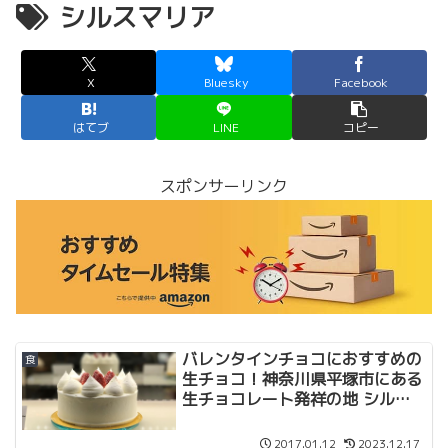
シルスマリア
X
Bluesky
Facebook
はてブ
LINE
コピー
スポンサーリンク
バレンタインチョコにおすすめの
食
生チョコ！神奈川県平塚市にある
生チョコレート発祥の地 シルス
マリア本店で生チョコ買ってきま
した。うまい！
2017.01.12
2023.12.17