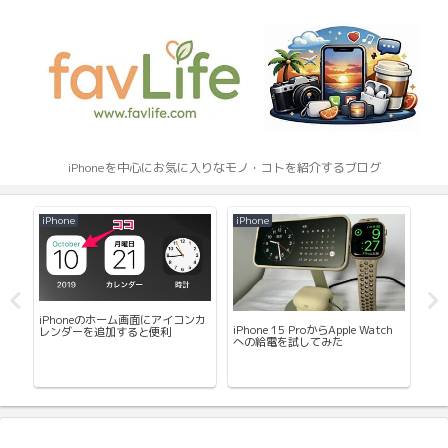
iPhoneを中心にお気に入りなモノ・コトを紹介するブログ
iPhone
iPhone
App
iPhoneのホーム画面にアイコンカ
iPhone 15 ProからApple Watch
運
レンダーを追加すると便利
への給電を試してみた
リ G
ト
kの
録