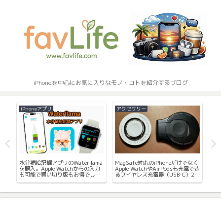
iPhoneを中心にお気に入りなモノ・コトを紹介するブログ
iPhoneアプリ
アクセサリー
App
イ
水分補給記録アプリのWaterllama
MagSafe対応のiPhoneだけでなく
Ap
も
を購入。Apple Watchからの入力
Apple WatchやAirPodsも充電でき
面
も可能で買い切り版もお得でし
るワイヤレス充電器（USB-C）2種
て
た。
を紹介