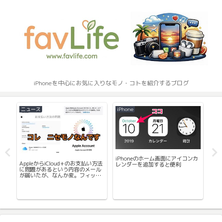
iPhoneを中心にお気に入りなモノ・コトを紹介するブログ
ニュース
iPhone
ケ
iPhoneのホーム画面にアイコンカ
続く
AppleからiCloud+のお支払い方法
iPh
レンダーを追加すると便利
の
に問題があるという内容のメール
ンケ
が届いたが、なんか変。フィッシ
純
ング詐欺メールってこれかな。気
をつけましょう。