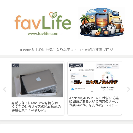
iPhoneを中心にお気に入りなモノ・コトを紹介するブログ
Mac
ニュース
そ
は
AppleからiCloud+のお支払い方法
20
ィル
に問題があるという内容のメール
ら
身だしなみにMacBookを持ち歩
ま
が届いたが、なんか変。フィッシ
携帯
く？手のひらサイズのMacBookの
ング詐欺メールってこれかな。気
手鏡を買ってみました。
をつけましょう。