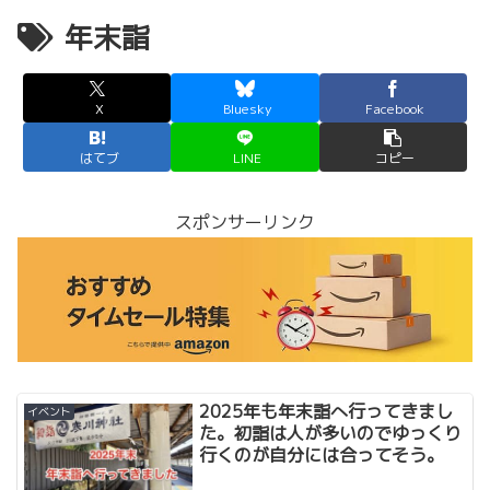
年末詣
X
Bluesky
Facebook
はてブ
LINE
コピー
スポンサーリンク
2025年も年末詣へ行ってきまし
イベント
た。初詣は人が多いのでゆっくり
行くのが自分には合ってそう。