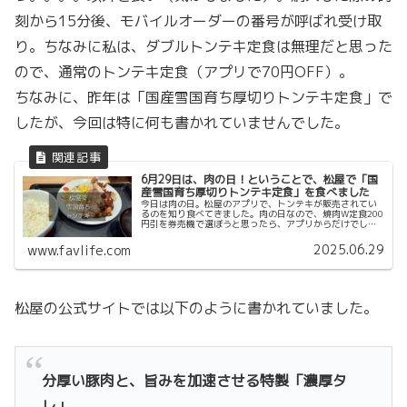
刻から15分後、モバイルオーダーの番号が呼ばれ受け取
り。ちなみに私は、ダブルトンテキ定食は無理だと思った
ので、通常のトンテキ定食（アプリで70円OFF）。
ちなみに、昨年は「国産雪国育ち厚切りトンテキ定食」で
したが、今回は特に何も書かれていませんでした。
6月29日は、肉の日！ということで、松屋で「国
産雪国育ち厚切りトンテキ定食」を食べました
今日は肉の日。松屋のアプリで、トンテキが販売されてい
るのを知り食べてきました。肉の日なので、焼肉W定食200
円引を券売機で選ぼうと思ったら、アプリからだけでし
た。券売機の前だったので間に合わず、アプリのクーポン
で「国産雪国育ち厚切りトンテキ定食」が50円OFFだった
2025.06.29
www.favlife.com
ので、こちらを食べることにしました。
松屋の公式サイトでは以下のように書かれていました。
分厚い豚肉と、旨みを加速させる特製「濃厚タ
レ」。