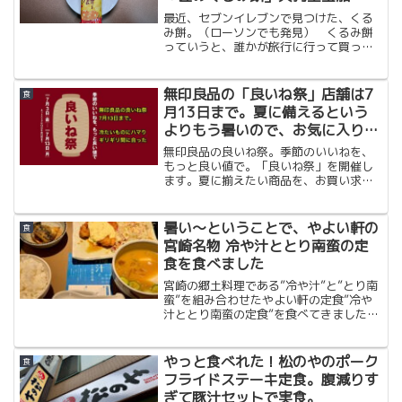
最近、セブンイレブンで見つけた、くる
み餅。（ローソンでも発見） くるみ餅
っていうと、誰かが旅行に行って買って
きたお土産でもらうことが多かったので
すが、コロナ禍で誰も遠出しなくなり、
お土産をもらう機会が全くなくなり。そ
無印良品の「良いね祭」店舗は7
食
んな時にセブンイレブンで...
月13日まで。夏に備えるという
よりもう暑いので、お気に入りを
購入
無印良品の良いね祭。季節のいいねを、
もっと良い値で。「良いね祭」を開催し
ます。夏に揃えたい商品を、お買い求め
やすい価格でご用意しています。期間中
にお買い得になる商品があり、今回の中
で、私が気に入っているものは、昨年も
暑い〜ということで、やよい軒の
食
買った「凍らせて食べる」シリーズ。今
宮崎名物 冷や汁ととり南蛮の定
日が最終日ということもありますが、な
食を食べました
んとか間に合って購入できました。（ネ
ットストアだと7月14日午前10時まで）
宮崎の郷土料理である”冷や汁”と”とり南
蛮”を組み合わせたやよい軒の定食”冷や
汁ととり南蛮の定食”を食べてきました。
暑い中、ちょうどやよい軒に入った際
に、アプリからのクーポンもあり即決で
した。やよい軒公式アプリ - お得クーポ
やっと食べれた！松のやのポーク
食
ンをアプリでG...
フライドステーキ定食。腹減りす
ぎて豚汁セットで実食。