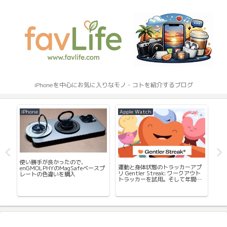
iPhoneを中心にお気に入りなモノ・コトを紹介するブログ
Mac
Apple Watch
iP
Ma
ジ
画
て
プ
Apple Watchを斜めにつけて、画
ウト
面が見やすくなるバンドが良すぎ
身だしなみにMacBookを持ち歩
登
て外出時に使い始めました。
く？手のひらサイズのMacBookの
手鏡を買ってみました。