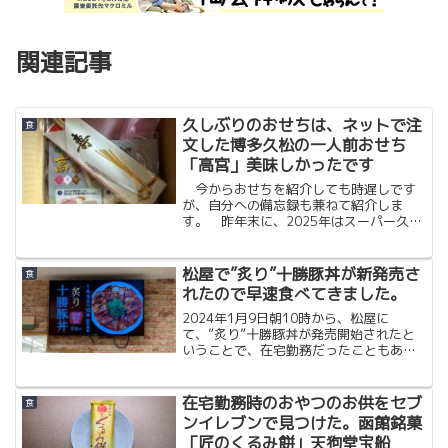
関連記事
久しぶりのおせちは、ネットで注
食
文した博多久松の一人前おせち
「高宮」美味しかったです
今からおせちを紹介しても時遅しです
が、自分への備忘録も兼ねて紹介しま
す。 昨年末に、2025年はスーパー久し
ぶりにおせちが食べたいと思い、楽天市
場でネット注文できるおせちにしまし
た。地元が福岡なので、やっぱり福岡の
松屋で”炙り”十勝豚丼が新発売さ
食
ものが食べたいと思い、以前、出汁を買
れたので早速食べてきました。
ったことがある「博多久松」さんを選び
ました。
2024年1月9日朝10時から、松屋に
て、”炙り”十勝豚丼が発売開始されたと
いうことで、在宅勤務だったこともあ
り、昼飯は豆腐だけにし、晩ごはんとし
て食べてきました。ちなみに松屋のアプ
リからだと、炙り豚丼は50円OFFのクー
在宅勤務時のおやつのお供をセブ
食
ポンが使えます。松...
ンイレブンで見つけた。函館銘菓
「匠のくるみ餅」天狗堂宝船