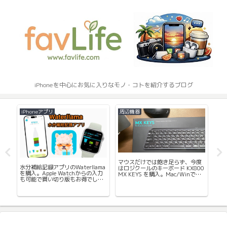
iPhoneを中心にお気に入りなモノ・コトを紹介するブログ
iPhoneアプリ
周辺機器
シ
マウスだけでは飽き足らず、今度
マ
水分補給記録アプリのWaterllama
Am
はロジクールのキーボード KX800
ー
を購入。Apple Watchからの入力
ル
MX KEYS を購入。Mac/Winで共
も可能で買い切り版もお得でし
の
用できて机の上がスッキリ。
た。
か