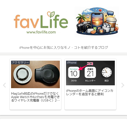
iPhoneを中心にお気に入りなモノ・コトを紹介するブログ
アクセサリー
iPhone
ア
iPhoneのホーム画面にアイコンカ
MagSafe対応のiPhoneだけでなく
iP
レンダーを追加すると便利
Apple WatchやAirPodsも充電でき
Ni
るワイヤレス充電器（USB-C）2種
ム
kの
を紹介
し