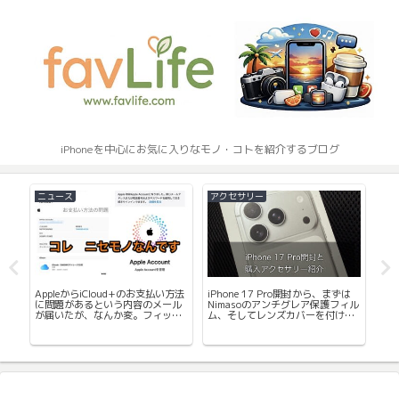
iPhoneを中心にお気に入りなモノ・コトを紹介するブログ
Mac
iPhoneアプリ
Matter : 写真に幾何学的な3Dオブ
ジェを追加して神秘的な写真や動
画が作成できるアプリ。眺めてい
て面白い。
、まずは
保護フィル
身だしなみにMacBookを持ち歩
付けま
く？手のひらサイズのMacBookの
手鏡を買ってみました。