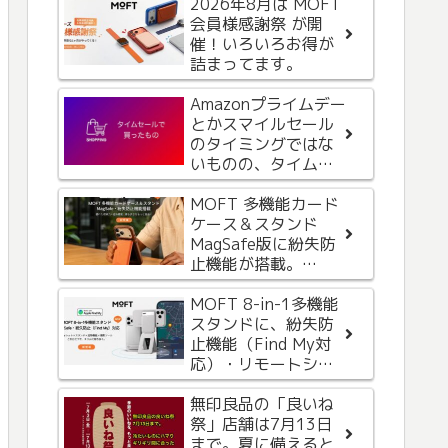
2026年8月は MOFT
AppleからiCloud+の
会員様感謝祭 が開
お支払い方法に問題
催！いろいろお得が
があるという内容の
詰まってます。
メールが届いたが、
なんか変。フィッシ
Amazonプライムデー
ング詐欺メールって
ダイソーで日用品を
とかスマイルセール
これかな。気をつけ
買いに行ったら甘栗
のタイミングではな
ましょう。
にハマり。再度、甘
いものの、タイムセ
栗買いに行くついで
ールもなかな
に購入したものを紹
か・・・
MOFT 多機能カード
介
再びお買い物。
ケース＆スタンド
Amazonクリスマスタ
MagSafe版に紛失防
イムセールにて、タ
止機能が搭載。
イムセール関係なく
iPhoneの「探す」と
購入したもの紹介
Androidの「Find
MOFT 8-in-1多機能
iPhone 15 Proから
Hub」機能に対応
スタンドに、紛失防
Apple Watch への給
止機能（Find My対
電を試してみた
応）・リモートシャ
ッターボタンが追加
USB−Cケーブル＋充
されて新登場
無印良品の「良いね
電器＋モバイルバッ
祭」店舗は7月13日
テリーのAnker
まで。夏に備えると