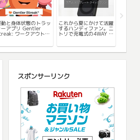
運動と身体状態のトラッ
これから夏にかけて活躍
再びお買
ーアプリ Gentler
するハンディファン。ニ
クリス
treak: ワークアウト
トリで充電式の4WAY 冷
にて、
トラッカーを試用。そし
却プレートペルチェ折り
なく購
て年間登録へ。
たたみファン購入レビュ
ー。
スポンサーリンク