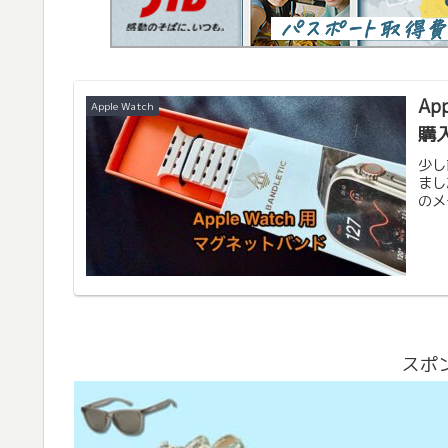
Ap
Apple Watch
購
少し
まし
のメ
スポ