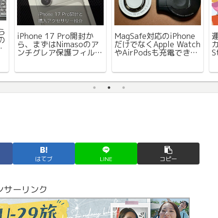
ら
iPhone 17 Pro開封か
MagSafe対応のiPhone
の
ら、まずはNimasoのア
だけでなくApple Watch
カ
X
ンチグレア保護フィル
やAirPodsも充電できる
S
ム、そしてレンズカバー
ワイヤレス充電器
て
を付けました。
（USB-C）2種を紹介
はてブ
LINE
コピー
ンサーリンク