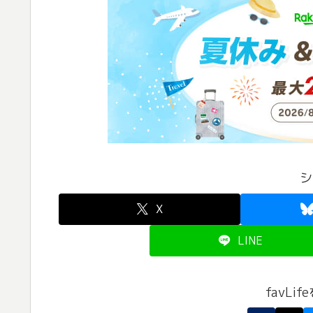
シ
X
LINE
favLi