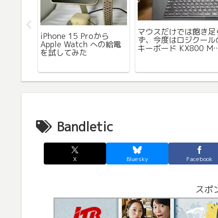
マウスだけでは飽き足
㎜極薄
iPhone 15 Proから
ず、今度はロジクール
を購入。
Apple Watch への給電
キーボード KX800 M
すがケー
を試してみた
KEYS を購入。
感じは良
Mac/Winで共用でき
机の上がスッキリ。
Bandletic
X
Bluesky
Facebook
スポ