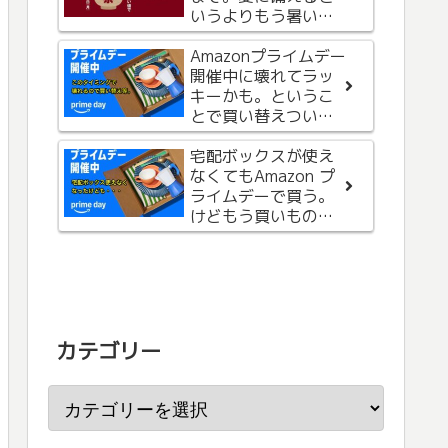
Power Bank 発売。1
いうよりもう暑いの
台でiPhone充電に必
で、お気に入りを購
要なモノが揃ってる
Apple Watchを斜め
入
Amazonプライムデー
ので買わない理由が
につけて、画面が見
開催中に壊れてラッ
無かったです。
やすくなるバンドが
キーかも。というこ
良すぎて外出時に使
とで買い替えついで
い始めました。
に本も購入。
身だしなみに
宅配ボックスが使え
MacBookを持ち歩
なくてもAmazon プ
く？手のひらサイズ
ライムデーで買う。
のMacBookの手鏡を
けどもう買いもの終
買ってみました。
了です。
カテゴリー