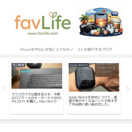
iPhoneを中心にお気に入りなモノ・コトを紹介するブログ
周辺機器
Apple Watch
iPh
マウスだけでは飽き足らず、今度
iP
イ
Apple Watchを斜めにつけて、画
はロジクールのキーボード KX800
レ
も
面が見やすくなるバンドが良すぎ
MX KEYS を購入。Mac/Winで共
て外出時に使い始めました。
用できて机の上がスッキリ。