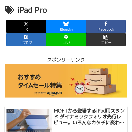
iPad Pro
X
Bluesky
Facebook
はてブ
LINE
コピー
スポンサーリンク
MOFTから登場するiPad用スタン
iPad
ド ダイナミックフォリオ先行レ
ビュー。いろんなカタチに変わる
のが面白い＆実用的。