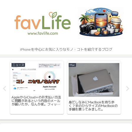
iPhoneを中心にお気に入りなモノ・コトを紹介するブログ
ニュース
Mac
iPh
iP
AppleからiCloud+のお支払い方法
スプ
レ
に問題があるという内容のメール
身だしなみにMacBookを持ち歩
が届いたが、なんか変。フィッシ
く？手のひらサイズのMacBookの
ング詐欺メールってこれかな。気
手鏡を買ってみました。
をつけましょう。