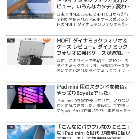
ド ダイナミックフォリオ先行レ
ビュー。いろんなカタチに変わる
のが面白い＆実用的。
日本ではMakuakeにて4月16日から先行
予約が開始されるiPad用ケース兼スタン
ドのMOFT ダイナミックフォリオを先行
レビュー
MOFT ダイナミックフォリオ＆
iPad
ケース レビュー。ダイナミック
フォリオに強化ケースが追加。今
ならペンスロットが付いてきま
以前、このサイトでも紹介したMOFTの
す。
ダイナミックフォリオ。今度はケースが
付いて強化されたダイナミックフォリオ
＆ケースとして、登場。今回レビュー用
にMOFT様から提供いただきましたので
レビューしたいと思います。また今なら
iPad mini 用のスタンドを物色。
iPad
特典として、別売りのペンスロットが無
やっぱりBoyataでした。
料で付いてきます。ここで紹介するクー
ポンコードももちろん使用可能ですので
iPad mini 6を家で使っていて、足りない
購入の方は、ご利用ください。
ことに気づきました。普段は、手で持っ
てApple Pencilで書いたり、本を読んだり
することが多くなっていますが、TVなど
の動画を見ようとしたときや、MacBook
につないだディスプレイの横...
「こんなにパワフルなのにミニ」
iPad
な iPad mini 6世代 が自宅に届い