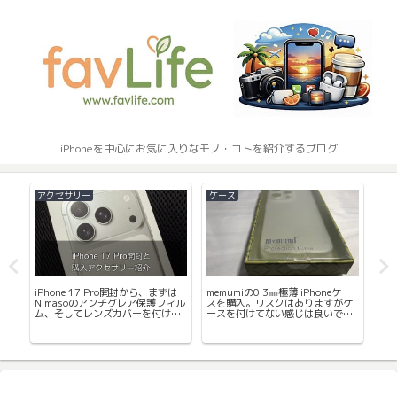
iPhoneを中心にお気に入りなモノ・コトを紹介するブログ
アクセサリー
ケース
iP
続く
iPhone 17 Pro開封から、まずは
memumiの0.3㎜極薄 iPhoneケー
水分
の
Nimasoのアンチグレア保護フィル
スを購入。リスクはありますがケ
を購
ム、そしてレンズカバーを付けま
ースを付けてない感じは良いで
も
した。
す。
た