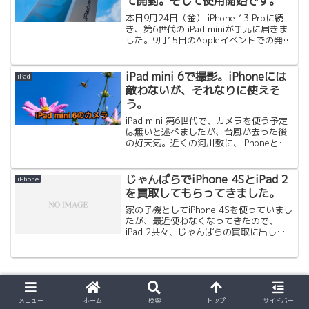
て開封。そして使用開始です。
本日9月24日（金） iPhone 13 Proに続
き、第6世代の iPad miniが手元に届きま
した。9月15日のAppleイベントでの発表
後、すぐに予約した甲斐あって、発売日
に届きました。メールを見返した所、購
入完了時刻は、15日の3...
iPad mini 6で撮影。iPhoneには
iPad
敵わないが、それなりに使えそ
う。
iPad mini 第6世代で、カメラを使う予定
は無いと述べましたが、台風が去った後
の好天気。近くの河川敷に、iPhoneと
iPad miniを持って撮影に行ってきまし
た。ちょうどコスモスの咲く時期。
iPhone 13 Proはまた別の機会...
じゃんぱらでiPhone 4SとiPad 2
iPhone
を買取してもらってきました。
家の子機としてiPhone 4Sを使っていまし
たが、最近使わなくなってきたので、
iPad 2共々、じゃんぱらの買取に出して
きました。ヤフオクやフリマで売るとい
う手もありますが、やはり使う頻度とか
高いモノですし、あとあと壊れてるとか
言われてト...
スポンサーリンク
メニュー
ホーム
検索
トップ
サイドバー