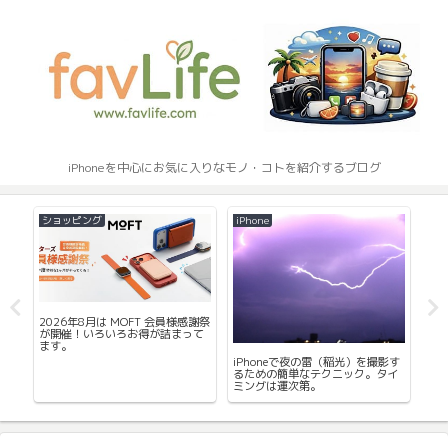
iPhoneを中心にお気に入りなモノ・コトを紹介するブログ
ショッピング
iPhone
iPh
2026年8月は MOFT 会員様感謝祭
は
iPh
が開催！いろいろお得が詰まって
ィル
へ
ます。
ま
iPhoneで夜の雷（稲光）を撮影す
るための簡単なテクニック。タイ
ミングは運次第。