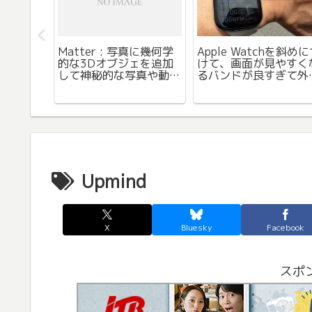
Matter : 写真に幾何学
Apple Watchを斜め
的な3Dオブジェを追加
けて、画面が見やすく
Book
して神秘的な写真や動画
るバンドが良すぎて外
のひらサ
が作成できるアプリ。眺
時に使い始めました。
kの手鏡
めていて面白い。
た。
Upmind
X
Bluesky
Facebook
スポ