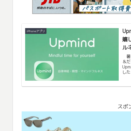
U
iPhoneアプリ
嬉
ル
暑く
＆だ
Up
した
いと
スポ