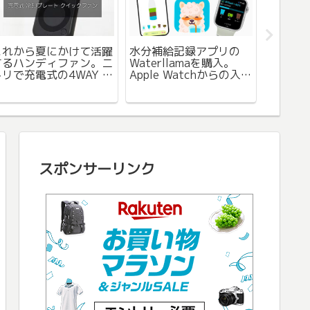
マウス
これから夏にかけて活躍
水分補給記録アプリの
ず、今
するハンディファン。ニ
Waterllamaを購入。
キーボード
トリで充電式の4WAY 冷
Apple Watchからの入力
KEYS 
却プレートペルチェ折り
も可能で買い切り版もお
Mac/
たたみファン購入レビュ
得でした。
机の上
ー。
スポンサーリンク