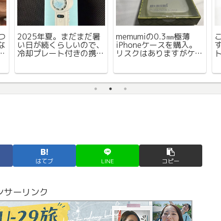
につ
2025年夏。まだまだ暑
memumiの0.3㎜極薄
な
い日が続くらしいので、
iPhoneケースを購入。
出
冷却プレート付きの携帯
リスクはありますがケー
扇風機 を購入
スを付けてない感じは良
いです。
はてブ
LINE
コピー
ンサーリンク