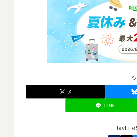
シ
X
LINE
favLi