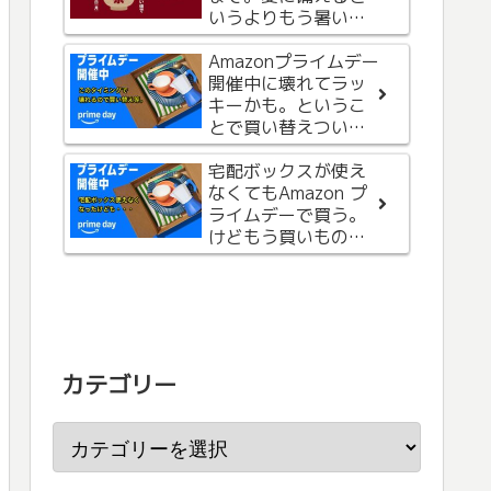
いうよりもう暑いの
で、お気に入りを購
入
Amazonプライムデー
開催中に壊れてラッ
キーかも。というこ
とで買い替えついで
に本も購入。
宅配ボックスが使え
なくてもAmazon プ
ライムデーで買う。
けどもう買いもの終
了です。
カテゴリー