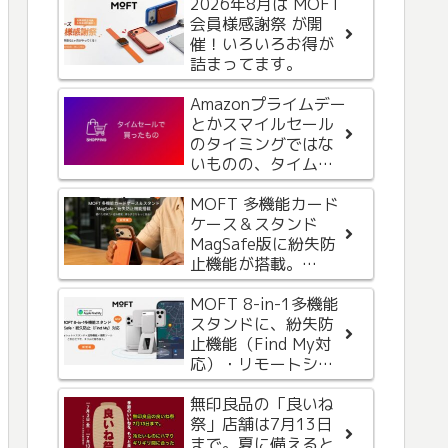
2026年8月は MOFT
iPhone 15 Proから
会員様感謝祭 が開
Apple Watch への給
催！いろいろお得が
電を試してみた
詰まってます。
NOMADのApple
Amazonプライムデー
Watch用バンド
とかスマイルセール
STRATOS BANDを購
のタイミングではな
入。自分史上、一番
いものの、タイムセ
高価で気に入ったバ
ールもなかな
ンドレビュー（２）
Amazonブラックフラ
か・・・
MOFT 多機能カード
イデー先行セール開
ケース＆スタンド
始といいつつ数日前
MagSafe版に紛失防
に買ったものも含め
止機能が搭載。
て紹介
iPhoneの「探す」と
身だしなみに
Androidの「Find
MOFT 8-in-1多機能
MacBookを持ち歩
Hub」機能に対応
スタンドに、紛失防
く？手のひらサイズ
止機能（Find My対
のMacBookの手鏡を
応）・リモートシャ
買ってみました。
ッターボタンが追加
されて新登場
無印良品の「良いね
祭」店舗は7月13日
まで。夏に備えると