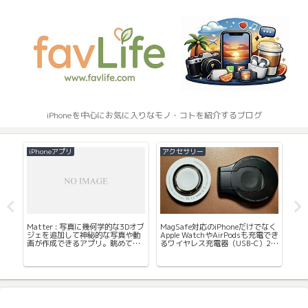
iPhoneを中心にお気に入りなモノ・コトを紹介するブログ
iPhoneアプリ
アクセサリー
そ
マ
Matter : 写真に幾何学的な3Dオブ
MagSafe対応のiPhoneだけでなく
こ
ー
ジェを追加して神秘的な写真や動
Apple WatchやAirPodsも充電でき
デ
画が作成できるアプリ。眺めてい
るワイヤレス充電器（USB-C）2種
4W
て面白い。
を紹介
た