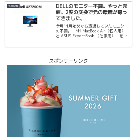
ました。それが今回紹介するロジクール
DELLのモニター不調。やっと完
仕事部屋
のM720rマウスになり...
結。2度の交換で元の環境が帰っ
てきました。
今月11月始めから遭遇していたモニター
の不調。 M1 MacBook Air（個人用）
と ASUS ExpertBook （仕事用） を中
心に Dellのモニター
U2720QM（Amazon.co.jpから購入）に
つなげて快適に在宅勤務...
スポンサーリンク