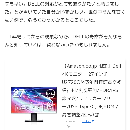
きも早い。DELLの対応がとてもありがたいと感じまし
た。とか書いていた自分が恥ずかしい。世の中そんな甘く
ない例で、危うくひっかかるところでした。
1年経ってからの現象なので、DELLの寿命がそんなも
んと知っていれば、買わなかったかもしれません。
【Amazon.co.jp 限定】Dell
4Kモニター 27インチ
U2720QM(3年間無輝点交換
保証付/広視野角/HDR/IPS
非光沢/フリッカーフリ
ー/USB Type-C,DP,HDMI/
高さ調整/回転)
created by
Rinker
Dell