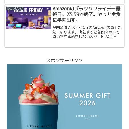
社が半々で続くので、お昼にすぐ食べら
れる食料品とか、購入したばか...
Amazonのブラックフライデー最
ショッピング
終日。23:59で終了。やっと主食
に手を出す。
今回のBLACK FRIDAYのAmazonの売上が
気になります。出社すると普段ネットで
買い物する話をしない人が、BLACK
FRIDAYで〜を買ったという話をしている
ので、CMのせいかもしれませんが、私の
周りでは買っている人が多そうです。...
スポンサーリンク