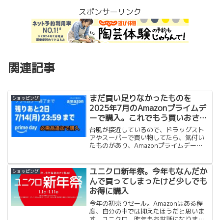
スポンサーリンク
関連記事
まだ買い足りなかったものを
ショッピング
2025年7月のAmazonプライムデ
ーで購入。これでもう買いおさめ
です。
台風が接近しているので、ドラッグスト
アやスーパーで買い物してたら、気付い
たものがあり、Amazonプライムデーで
見るとセールになっていたので追加で購
入してしまいました。明日はもう仕事な
ので、買うことは無いと（多分）思って
ユニクロ新年祭。今年もなんだか
ショッピング
ますが、少しでも安く買えるのは助かり
んで買ってしまったけど少しでも
ます。
お得に購入
今年の初売りセール。Amazonはある程
度、自分の中では抑えたほうだと思いま
す。ユニクロ、昨年もお世話になりまし