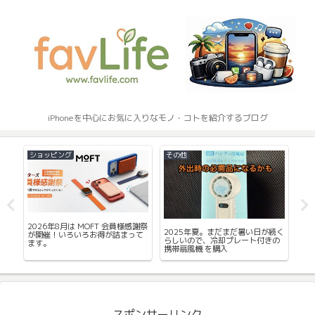
iPhoneを中心にお気に入りなモノ・コトを紹介するブログ
ショッピング
その他
ケ
2026年8月は MOFT 会員様感謝祭
は
2025年夏。まだまだ暑い日が続く
me
が開催！いろいろお得が詰まって
ィル
らしいので、冷却プレート付きの
ス
ます。
ま
携帯扇風機 を購入
ー
す
スポンサーリンク