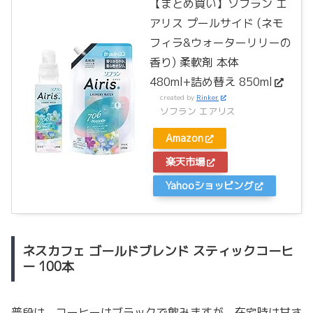
【まとめ買い】ソフラン エ
アリス プールサイド (ネモ
フィラ&ウォーターリリーの
香り) 柔軟剤 本体
480ml+詰め替え 850ml
created by
Rinker
ソフラン エアリス
Amazon
楽天市場
Yahooショッピング
ネスカフェ ゴールドブレンド スティックコーヒ
ー 100本
普段は、コーヒーはブラックで飲みますが、在宅時は甘さ