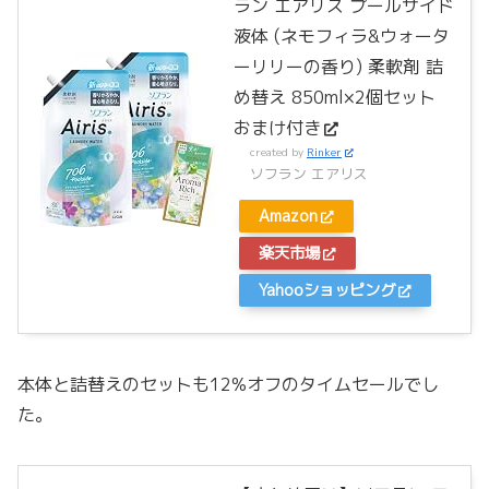
ラン エアリス プールサイド
液体 (ネモフィラ&ウォータ
ーリリーの香り) 柔軟剤 詰
め替え 850ml×2個セット
おまけ付き
created by
Rinker
ソフラン エアリス
Amazon
楽天市場
Yahooショッピング
本体と詰替えのセットも12%オフのタイムセールでし
た。