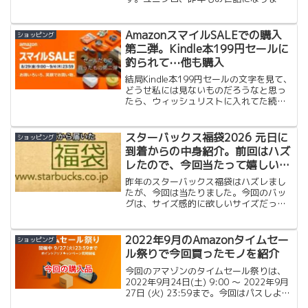
た。昨年はユニクロのエアリズム、ヒー
トテック、黒のソックスはお世話になっ
たと思います。私の中では定番です。
AmazonスマイルSALEでの購入
ショッピング
ということで買う予定...
第二弾。Kindle本199円セールに
釣られて⋯他も購入
結局Kindle本199円セールの文字を見て、
どうせ私には見ないものだろうなと思っ
たら、ウィッシュリストに入れてた続編
があったので（後述）、購入してたら、
なんか他も他も〜で冷静になりながらも
購入してしまいました。その紹介です。
スターバックス福袋2026 元日に
ショッピング
到着からの中身紹介。前回はハズ
レたので、今回当たって嬉しい。
中身も嬉しい。
昨年のスターバックス福袋はハズレまし
たが、今回は当たりました。今回のバッ
グは、サイズ感的に欲しいサイズだった
ので、当たったらいいなと思いながらも
ハズレだろうなと思ってましたが、正
直、コーヒー好きには、嬉しい福袋のは
2022年9月のAmazonタイムセー
ショッピング
ずと期待してました。他の当選した人の
ル祭りで今回買ったモノを紹介
中身はわからないので、比較のしようが
ないですが、開封して入ったものを紹介
今回のアマゾンのタイムセール祭りは、
します。
2022年9月24日(土) 9:00 ～ 2022年9月
27日 (火) 23:59まで。今回はパスしよう
かと思ってましたが、まだ在宅勤務と出