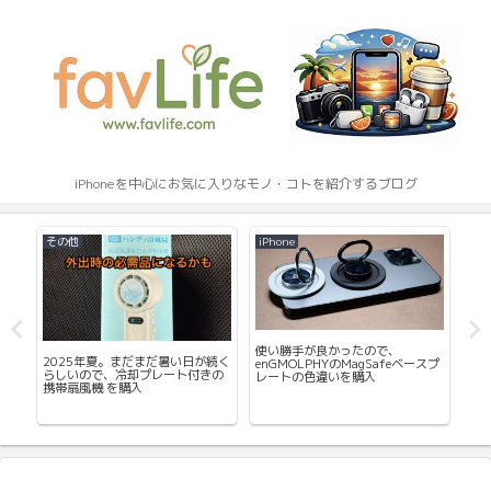
iPhoneを中心にお気に入りなモノ・コトを紹介するブログ
その他
iPhone
ア
使い勝手が良かったので、
プ
2025年夏。まだまだ暑い日が続く
iP
enGMOLPHYのMagSafeベースプ
ウト
らしいので、冷却プレート付きの
Ni
レートの色違いを購入
登
携帯扇風機 を購入
ム
し