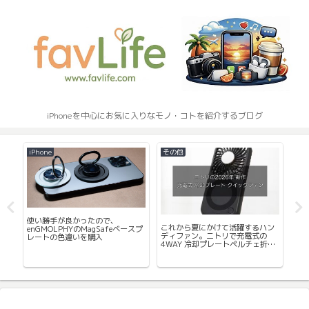
iPhoneを中心にお気に入りなモノ・コトを紹介するブログ
iPhone
その他
周
使い勝手が良かったので、
マ
続く
これから夏にかけて活躍するハン
enGMOLPHYのMagSafeベースプ
はロ
の
ディファン。ニトリで充電式の
レートの色違いを購入
MX
4WAY 冷却プレートペルチェ折り
用
たたみファン購入レビュー。