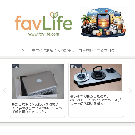
iPhoneを中心にお気に入りなモノ・コトを紹介するブログ
Mac
iPhone
iPh
使い勝手が良かったので、
続く
iPh
enGMOLPHYのMagSafeベースプ
の
へ
レートの色違いを購入
身だしなみにMacBookを持ち歩
く？手のひらサイズのMacBookの
手鏡を買ってみました。