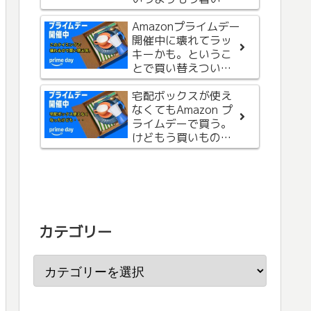
入。
で、お気に入りを購
memumiの0.3㎜極薄
入
Amazonプライムデー
iPhoneケースを購
開催中に壊れてラッ
入。リスクはありま
キーかも。というこ
すがケースを付けて
とで買い替えついで
ない感じは良いで
に本も購入。
す。
iPhone用にハンドス
宅配ボックスが使え
トラップ装着レビュ
なくてもAmazon プ
ー。常にiPhoneを手
ライムデーで買う。
に持っておかないと
けどもう買いもの終
きに便利。
了です。
カテゴリー