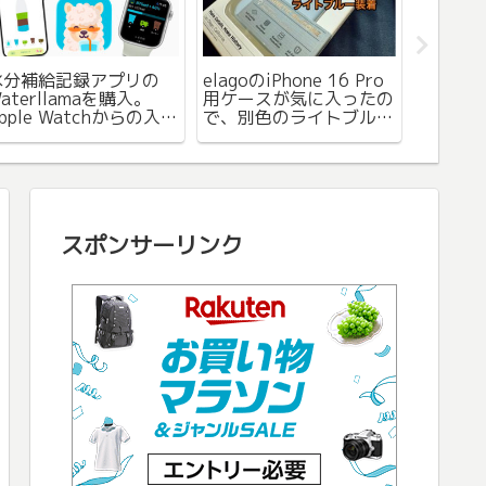
iPho
水分補給記録アプリの
elagoのiPhone 16 Pro
アイコ
aterllamaを購入。
用ケースが気に入ったの
加する
pple Watchからの入力
で、別色のライトブルー
も可能で買い切り版もお
を購入。この色好みで
得でした。
す。
スポンサーリンク