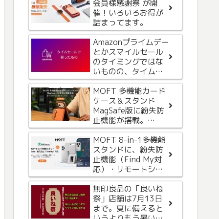
会員様感謝祭 が開
お支払い方法に問題
催！いろいろお得が
があるという内容の
詰まってます。
メールが届いたが、
なんか変。フィッシ
Amazonプライムデー
ング詐欺メールって
iPhoneのホーム画面
とかスマイルセール
これかな。気をつけ
にアイコンカレンダ
のタイミングではな
ましょう。
ーを追加すると便利
いものの、タイムセ
ールもなかな
Apple Watchを斜め
か・・・
MOFT 多機能カード
につけて、画面が見
ケース＆スタンド
やすくなるバンドが
MagSafe版に紛失防
良すぎて外出時に使
止機能が搭載。
い始めました。
iPhoneの「探す」と
iPhone 17 Pro開封
Androidの「Find
MOFT 8-in-1多機能
から、まずはNimaso
Hub」機能に対応
スタンドに、紛失防
のアンチグレア保護
止機能（Find My対
フィルム、そしてレ
応）・リモートシャ
ンズカバーを付けま
ッターボタンが追加
した。
Amazonブラックフラ
されて新登場
無印良品の「良いね
イデー最終日。届い
祭」店舗は7月13日
た1枚のハガキから気
まで。夏に備えると
づいて奮発して購
いうよりもう暑いの