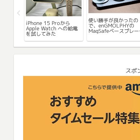
使い勝手が良かったの
イムデーと
iPhone 15 Proから
で、enGMOLPHYの
ルのタイ
Apple Watch への給電
MagSafeベースプレー
ものの、
を試してみた
トの色違いを購入
なかな
スポ