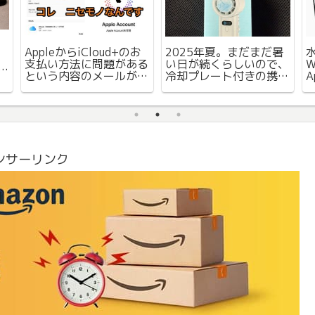
AppleからiCloud+のお
2025年夏。まだまだ暑
支払い方法に問題がある
い日が続くらしいので、
W
という内容のメールが届
冷却プレート付きの携帯
A
いたが、なんか変。フィ
扇風機 を購入
ッシング詐欺メールって
これかな。気をつけまし
ょう。
ンサーリンク